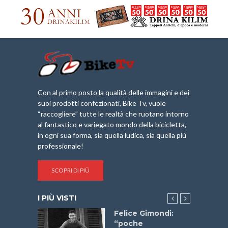
Con al primo posto la qualità delle immagini e dei
suoi prodotti confezionati, Bike Tv, vuole
“raccogliere” tutte le realtà che ruotano intorno
al fantastico e variegato mondo della bicicletta,
in ogni sua forma, sia quella ludica, sia quella più
professionale!
SCOPRI DI PIÙ
I PIÙ VISTI
do “La
Felice Gimondi:
a Bike
“poche