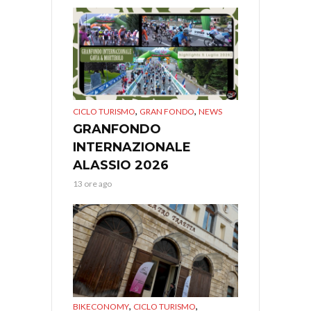
,
,
CICLO TURISMO
GRAN FONDO
NEWS
GRANFONDO
INTERNAZIONALE
ALASSIO 2026
13 ore ago
,
,
BIKECONOMY
CICLO TURISMO