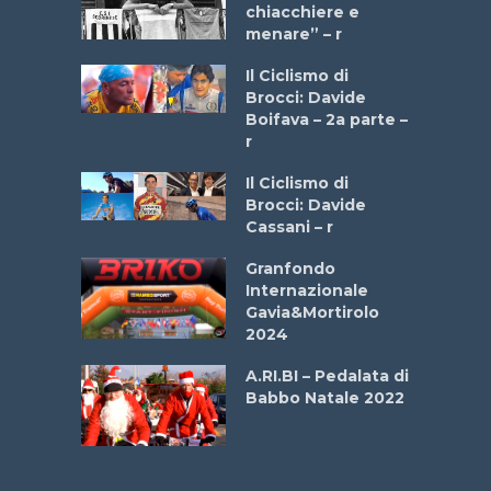
 2025”
chiacchiere e
menare” – r
a
Il Ciclismo di
stelli” –
Brocci: Davide
a
Boifava – 2a parte –
r
ne
Il Ciclismo di
o
Brocci: Davide
onale San
Cassani – r
ipressa –
Aprile
Granfondo
Internazionale
Gavia&Mortirolo
e Sea –
2024
dei Poeti
A.RI.BI – Pedalata di
Babbo Natale 2022
La
 verde”