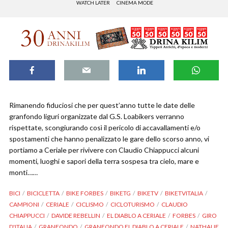
WATCH LATER
CINEMA MODE
Rimanendo fiduciosi che per quest’anno tutte le date delle
granfondo liguri organizzate dal G.S. Loabikers verranno
rispettate, scongiurando così il pericolo di accavallamenti e/o
spostamenti che hanno penalizzato le gare dello scorso anno, vi
portiamo a Ceriale per rivivere con Claudio Chiappucci alcuni
momenti, luoghi e sapori della terra sospesa tra cielo, mare e
monti……
BICI
BICICLETTA
BIKE FORBES
BIKETG
BIKETV
BIKETVITALIA
CAMPIONI
CERIALE
CICLISMO
CICLOTURISMO
CLAUDIO
CHIAPPUCCI
DAVIDE REBELLIN
EL DIABLO A CERIALE
FORBES
GIRO
D'ITALIA
GRANFONDO
GRANFONDO EL DIABLO A CERIALE
NATHALIE