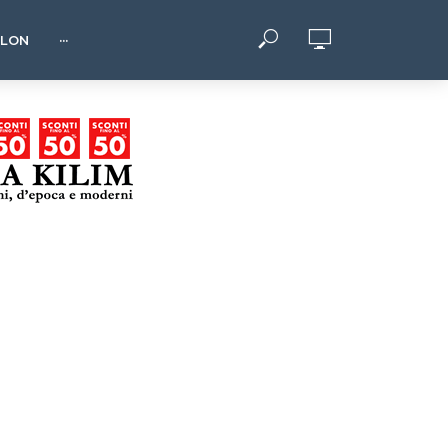
HLON
···