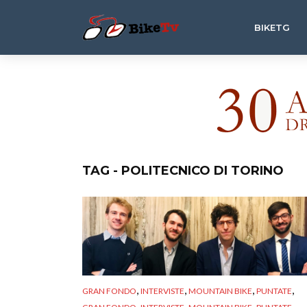
BIKETG
TAG - POLITECNICO DI TORINO
,
,
,
,
GRAN FONDO
INTERVISTE
MOUNTAIN BIKE
PUNTATE
,
,
,