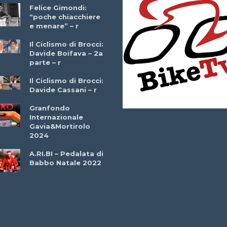
Felice Gimondi:
Brocci Incontra
“poche chiacchiere
Giuseppe Martinell
e menare” – r
– r
Il Ciclismo di Brocci:
Davide Boifava – 2a
Che cos’è il
parte – r
triathlon? Con
Simone Diamantini
Il Ciclismo di Brocci:
– r
Davide Cassani – r
2a BITRAIL 23
Granfondo
Marzo 2025 – Bosc
Internazionale
Comunale di
Gavia&Mortirolo
Bitonto (Ba)
2024
Ottavio Bottechia 
A.RI.BI – Pedalata di
Versione Integrale 
Babbo Natale 2022
r
GF Città di Loano
2022: Buona la
Prima