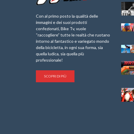
Granfondo
Aspettando “La
Internazionale
Pellegrina Bike
Briko Torino – 11
Marathon 2025”
Con al primo posto la qualità delle
Maggio 2025 – r
immagini e dei suoi prodotti
IX Ed. “Tra
confezionati, Bike Tv, vuole
Granfondo
Borghi&Castelli” –
“raccogliere” tutte le realtà che ruotano
Internazionale
Anteprima
intorno al fantastico e variegato mondo
Laigueglia 22
della bicicletta, in ogni sua forma, sia
Febbraio 2026
1a Edizione
Granfondo
quella ludica, sia quella più
Minerva Edizioni e
Internazionale San
professionale!
Giancarlo Brocci
Lorenzo Cipressa –
per “Bartali l’Ultimo
Sabato 5 Aprile
Eroico” – r
2025
SCOPRI DI PIÙ
Sulle Strade di
Life on the Sea –
Graziano Battistini
Nel Golfo dei Poeti
Cinema: “La
Il Ciclismo di Brocci
bicicletta verde”
– Roberto Damiani