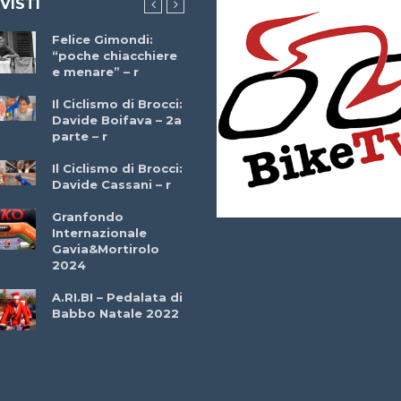
 VISTI
Felice Gimondi:
Brocci Incontra
“poche chiacchiere
Giuseppe Martinell
e menare” – r
– r
Il Ciclismo di Brocci:
Davide Boifava – 2a
Che cos’è il
parte – r
triathlon? Con
Simone Diamantini
Il Ciclismo di Brocci:
– r
Davide Cassani – r
2a BITRAIL 23
Granfondo
Marzo 2025 – Bosc
Internazionale
Comunale di
Gavia&Mortirolo
Bitonto (Ba)
2024
Ottavio Bottechia 
A.RI.BI – Pedalata di
Versione Integrale 
Babbo Natale 2022
r
GF Città di Loano
2022: Buona la
Prima