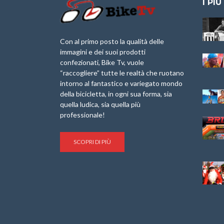
I PIÙ
Granfondo
Aspettando “La
Internazionale
Pellegrina Bike
Briko Torino – 11
Marathon 2025”
Con al primo posto la qualità delle
Maggio 2025 – r
immagini e dei suoi prodotti
IX Ed. “Tra
confezionati, Bike Tv, vuole
Granfondo
Borghi&Castelli” –
“raccogliere” tutte le realtà che ruotano
Internazionale
Anteprima
intorno al fantastico e variegato mondo
Laigueglia 22
della bicicletta, in ogni sua forma, sia
Febbraio 2026
1a Edizione
Granfondo
quella ludica, sia quella più
Minerva Edizioni e
Internazionale San
professionale!
Giancarlo Brocci
Lorenzo Cipressa –
per “Bartali l’Ultimo
Sabato 5 Aprile
Eroico” – r
2025
SCOPRI DI PIÙ
Sulle Strade di
Life on the Sea –
Graziano Battistini
Nel Golfo dei Poeti
Cinema: “La
Il Ciclismo di Brocci
bicicletta verde”
– Roberto Damiani