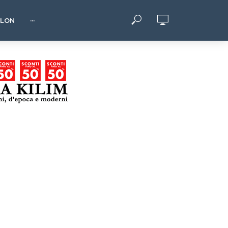
HLON
···