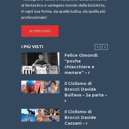
al fantastico e variegato mondo della bicicletta,
in ogni sua forma, sia quella ludica, sia quella più
professionale!
SCOPRI DI PIÙ
I PIÙ VISTI
do “La
Felice Gimondi:
a Bike
“poche
 2025”
chiacchiere e
menare” – r
a
Il Ciclismo di
stelli” –
Brocci: Davide
a
Boifava – 2a parte –
r
ne
Il Ciclismo di
o
Brocci: Davide
onale San
Cassani – r
ipressa –