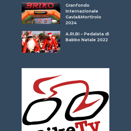
Aprile
Granfondo
Internazionale
Gavia&Mortirolo
e Sea –
2024
dei Poeti
A.RI.BI – Pedalata di
Babbo Natale 2022
La
 verde”