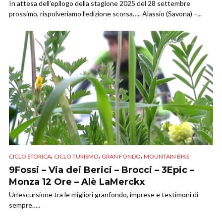
In attesa dell’epilogo della stagione 2025 del 28 settembre
prossimo, rispolveriamo l’edizione scorsa….. Alassio (Savona) –...
,
,
,
CICLO STORICA
CICLO TURISMO
GRAN FONDO
MOUNTAIN BIKE
9Fossi – Via dei Berici – Brocci – 3Epic –
Monza 12 Ore – Alè LaMerckx
Un’escursione tra le migliori granfondo, imprese e testimoni di
sempre…..