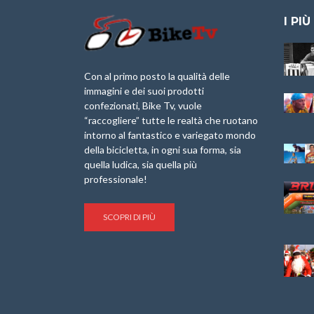
I PIÙ
Granfondo
Aspettando “La
Internazionale
Pellegrina Bike
Laigueglia 22
Marathon 2025”
Con al primo posto la qualità delle
Febbraio 2026
immagini e dei suoi prodotti
IX Ed. “Tra
confezionati, Bike Tv, vuole
Granfondo
Borghi&Castelli” –
“raccogliere” tutte le realtà che ruotano
Internazionale
Anteprima
intorno al fantastico e variegato mondo
Briko Torino – 11
della bicicletta, in ogni sua forma, sia
Maggio 2025 – r
1a Edizione
Granfondo
quella ludica, sia quella più
Minerva Edizioni e
Internazionale San
professionale!
Giancarlo Brocci
Lorenzo Cipressa –
per “Bartali l’Ultimo
Sabato 5 Aprile
Eroico” – r
2025
SCOPRI DI PIÙ
Sulle Strade di
Life on the Sea –
Graziano Battistini
Nel Golfo dei Poeti
Cinema: “La
Il Ciclismo di Brocci
bicicletta verde”
– Roberto Damiani