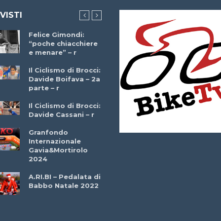
 VISTI
Felice Gimondi:
Brocci Incontra
“poche chiacchiere
Giuseppe Martinell
e menare” – r
– r
Il Ciclismo di Brocci:
Davide Boifava – 2a
Che cos’è il
parte – r
triathlon? Con
Simone Diamantini
Il Ciclismo di Brocci:
– r
Davide Cassani – r
2a BITRAIL 23
Granfondo
Marzo 2025 – Bosc
Internazionale
Comunale di
Gavia&Mortirolo
Bitonto (Ba)
2024
Ottavio Bottechia 
A.RI.BI – Pedalata di
Versione Integrale 
Babbo Natale 2022
r
GF Città di Loano
2022: Buona la