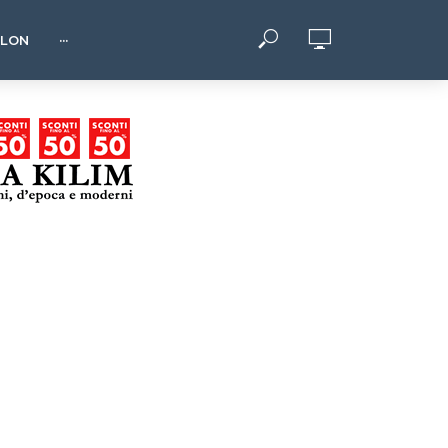
HLON
···