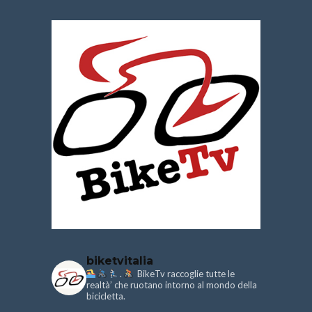
biketvitalia
.
BikeTv raccoglie tutte le
realtà’ che ruotano intorno al mondo della
bicicletta.