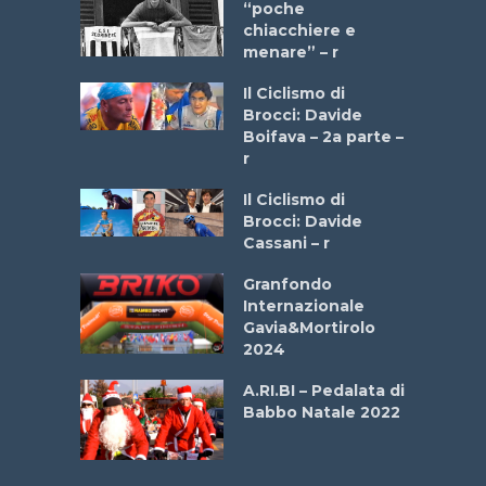
a Bike
“poche
 2025”
chiacchiere e
menare” – r
a
Il Ciclismo di
stelli” –
Brocci: Davide
a
Boifava – 2a parte –
r
ne
Il Ciclismo di
o
Brocci: Davide
onale San
Cassani – r
ipressa –
Aprile
Granfondo
Internazionale
Gavia&Mortirolo
e Sea –
2024
dei Poeti
A.RI.BI – Pedalata di
Babbo Natale 2022
La
 verde”