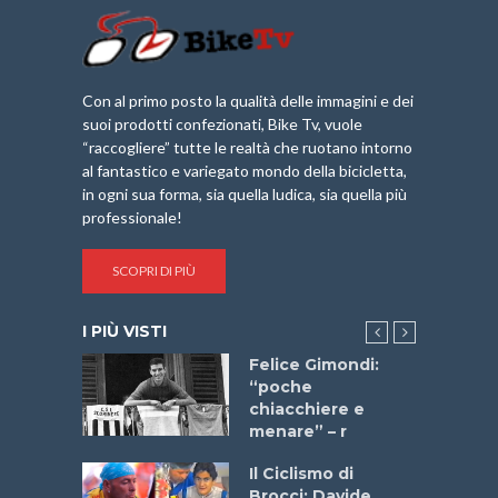
Con al primo posto la qualità delle immagini e dei
suoi prodotti confezionati, Bike Tv, vuole
“raccogliere” tutte le realtà che ruotano intorno
al fantastico e variegato mondo della bicicletta,
in ogni sua forma, sia quella ludica, sia quella più
professionale!
SCOPRI DI PIÙ
I PIÙ VISTI
do “La
Felice Gimondi:
a Bike
“poche
 2025”
chiacchiere e
menare” – r
a
Il Ciclismo di
stelli” –
Brocci: Davide