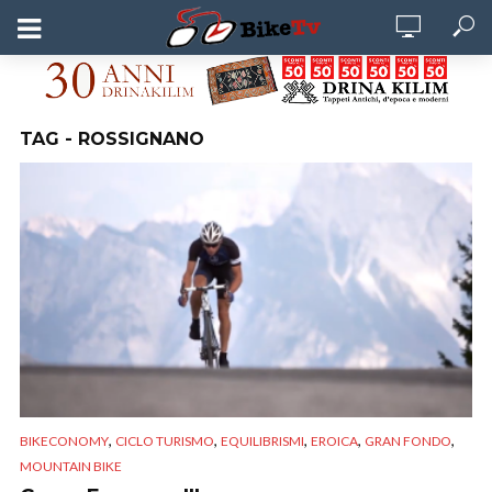
TAG - ROSSIGNANO
,
,
,
,
,
BIKECONOMY
CICLO TURISMO
EQUILIBRISMI
EROICA
GRAN FONDO
MOUNTAIN BIKE