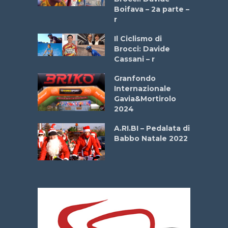
a
Boifava – 2a parte –
r
ne
Il Ciclismo di
o
Brocci: Davide
onale San
Cassani – r
ipressa –
Aprile
Granfondo
Internazionale
Gavia&Mortirolo
e Sea –
2024
dei Poeti
A.RI.BI – Pedalata di
Babbo Natale 2022
La
 verde”