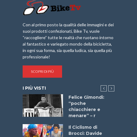
Con al primo posto la qualità delle immagini e dei
suoi prodotti confezionati, Bike Tv, vuole
“raccogliere” tutte le realtà che ruotano intorno
al fantastico e variegato mondo della bicicletta,
in ogni sua forma, sia quella ludica, sia quella più
professionale!
SCOPRI DI PIÙ
I PIÙ VISTI
do “La
Felice Gimondi:
a Bike
“poche
 2025”
chiacchiere e
menare” – r
a
Il Ciclismo di
stelli” –
Brocci: Davide