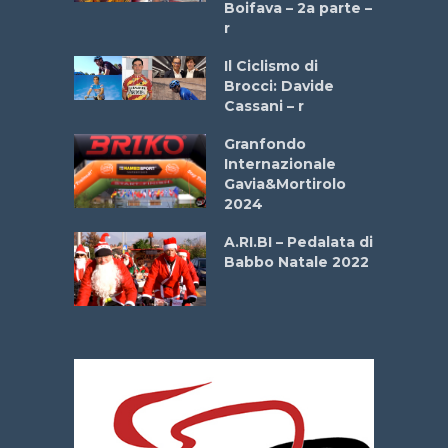
a
Boifava – 2a parte –
r
ne
Il Ciclismo di
o
Brocci: Davide
onale San
Cassani – r
ipressa –
Aprile
Granfondo
Internazionale
Gavia&Mortirolo
e Sea –
2024
dei Poeti
A.RI.BI – Pedalata di
Babbo Natale 2022
La
 verde”