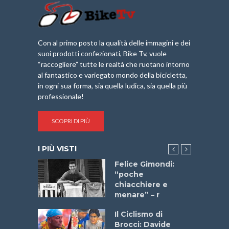
Con al primo posto la qualità delle immagini e dei
suoi prodotti confezionati, Bike Tv, vuole
“raccogliere” tutte le realtà che ruotano intorno
al fantastico e variegato mondo della bicicletta,
in ogni sua forma, sia quella ludica, sia quella più
professionale!
SCOPRI DI PIÙ
I PIÙ VISTI
do “La
Felice Gimondi:
a Bike
“poche
 2025”
chiacchiere e
menare” – r
a
Il Ciclismo di
stelli” –
Brocci: Davide