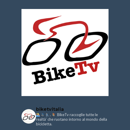
biketvitalia
.
BikeTv raccoglie tutte le
realtà’ che ruotano intorno al mondo della
bicicletta.