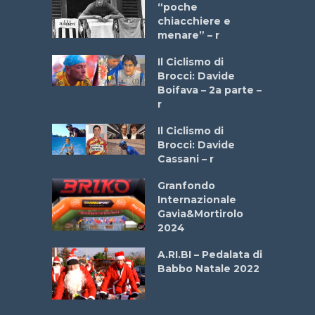
a Bike
“poche
 2025”
chiacchiere e
menare” – r
a
Il Ciclismo di
stelli” –
Brocci: Davide
a
Boifava – 2a parte –
r
ne
Il Ciclismo di
o
Brocci: Davide
onale San
Cassani – r
ipressa –
Aprile
Granfondo
Internazionale
Gavia&Mortirolo
e Sea –
2024
dei Poeti
A.RI.BI – Pedalata di
Babbo Natale 2022
La
 verde”