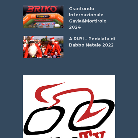
Aprile
Granfondo
Internazionale
Gavia&Mortirolo
e Sea –
2024
dei Poeti
A.RI.BI – Pedalata di
Babbo Natale 2022
La
 verde”