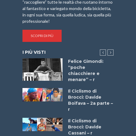
“raccogliere” tutte le realtà che ruotano intorno
al fantastico e variegato mondo della bicicletta,
in ogni sua forma, sia quella ludica, sia quella più
professionale!
SCOPRI DI PIÙ
I PIÙ VISTI
do “La
Felice Gimondi:
a Bike
“poche
 2025”
chiacchiere e
menare” – r
a
Il Ciclismo di
stelli” –
Brocci: Davide
a
Boifava – 2a parte –
r
ne
Il Ciclismo di
o
Brocci: Davide
onale San
Cassani – r
ipressa –