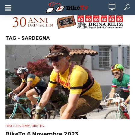
TAG - SARDEGNA
,
BIKECONOMY
BIKETG
BikeTg 6 Novembre 2023