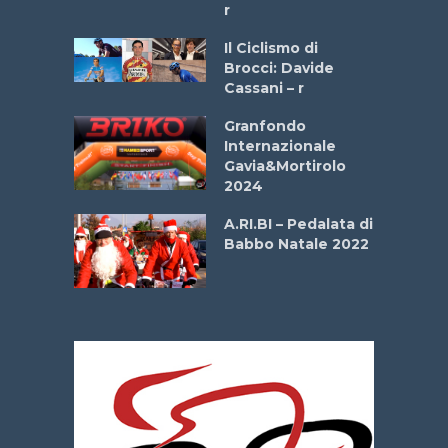
r
ne
Il Ciclismo di
o
Brocci: Davide
onale San
Cassani – r
ipressa –
Aprile
Granfondo
Internazionale
Gavia&Mortirolo
e Sea –
2024
dei Poeti
A.RI.BI – Pedalata di
Babbo Natale 2022
La
 verde”