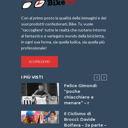
Con al primo posto la qualità delle immagini e dei
suoi prodotti confezionati, Bike Tv, vuole
“raccogliere” tutte le realtà che ruotano intorno
al fantastico e variegato mondo della bicicletta,
in ogni sua forma, sia quella ludica, sia quella più
professionale!
SCOPRI DI PIÙ
I PIÙ VISTI
do “La
Felice Gimondi:
a Bike
“poche
 2025”
chiacchiere e
menare” – r
a
Il Ciclismo di
stelli” –
Brocci: Davide
a
Boifava – 2a parte –