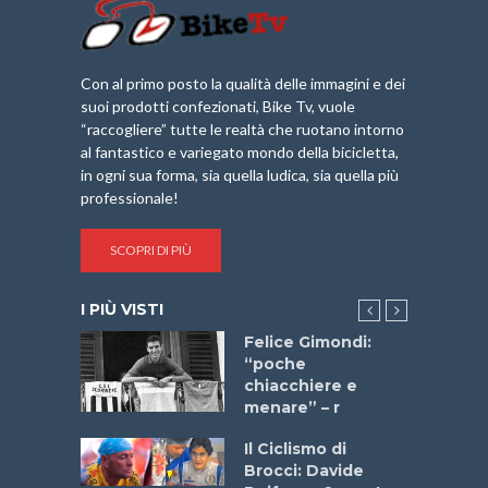
Con al primo posto la qualità delle immagini e dei
suoi prodotti confezionati, Bike Tv, vuole
“raccogliere” tutte le realtà che ruotano intorno
al fantastico e variegato mondo della bicicletta,
in ogni sua forma, sia quella ludica, sia quella più
professionale!
SCOPRI DI PIÙ
I PIÙ VISTI
do “La
Felice Gimondi:
a Bike
“poche
 2025”
chiacchiere e
menare” – r
a
Il Ciclismo di
stelli” –
Brocci: Davide
a