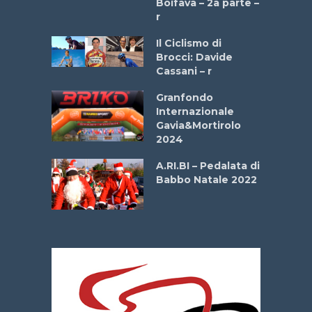
Boifava – 2a parte –
r
ne
Il Ciclismo di
o
Brocci: Davide
onale San
Cassani – r
ipressa –
Aprile
Granfondo
Internazionale
Gavia&Mortirolo
e Sea –
2024
dei Poeti
A.RI.BI – Pedalata di
Babbo Natale 2022
La
 verde”