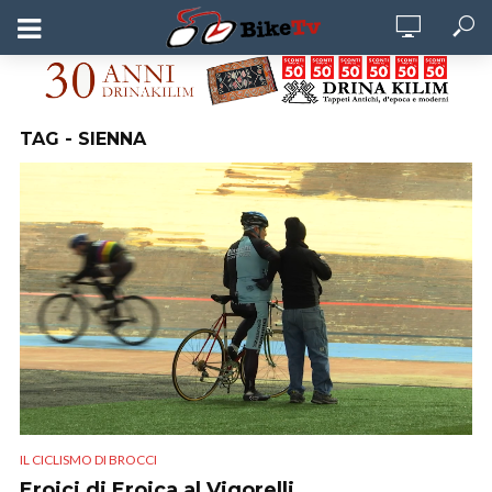
TAG - SIENNA
IL CICLISMO DI BROCCI
Eroici di Eroica al Vigorelli