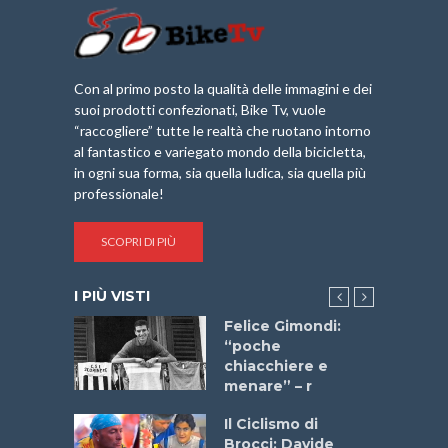
Con al primo posto la qualità delle immagini e dei
suoi prodotti confezionati, Bike Tv, vuole
“raccogliere” tutte le realtà che ruotano intorno
al fantastico e variegato mondo della bicicletta,
in ogni sua forma, sia quella ludica, sia quella più
professionale!
SCOPRI DI PIÙ
I PIÙ VISTI
do “La
Felice Gimondi:
a Bike
“poche
 2025”
chiacchiere e
menare” – r
a
Il Ciclismo di
stelli” –
Brocci: Davide