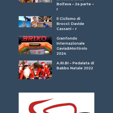
a
Boifava – 2a parte –
r
ne
Il Ciclismo di
o
Brocci: Davide
onale San
Cassani – r
ipressa –
Aprile
Granfondo
Internazionale
Gavia&Mortirolo
e Sea –
2024
dei Poeti
A.RI.BI – Pedalata di
Babbo Natale 2022
La
 verde”