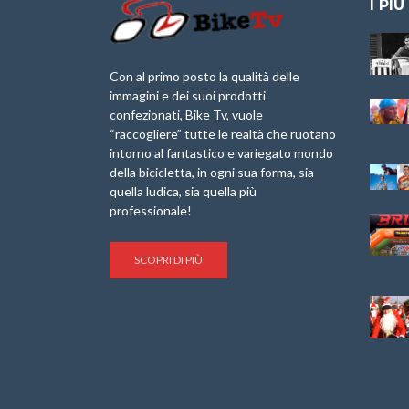
I PIÙ
Granfondo
Aspettando “La
Internazionale
Pellegrina Bike
Briko Torino – 11
Marathon 2025”
Con al primo posto la qualità delle
Maggio 2025 – r
immagini e dei suoi prodotti
IX Ed. “Tra
confezionati, Bike Tv, vuole
Granfondo
Borghi&Castelli” –
“raccogliere” tutte le realtà che ruotano
Internazionale
Anteprima
intorno al fantastico e variegato mondo
Laigueglia 22
della bicicletta, in ogni sua forma, sia
Febbraio 2026
1a Edizione
Granfondo
quella ludica, sia quella più
Minerva Edizioni e
Internazionale San
professionale!
Giancarlo Brocci
Lorenzo Cipressa –
per “Bartali l’Ultimo
Sabato 5 Aprile
Eroico” – r
2025
SCOPRI DI PIÙ
Sulle Strade di
Life on the Sea –
Graziano Battistini
Nel Golfo dei Poeti
Cinema: “La
Il Ciclismo di Brocci
bicicletta verde”
– Roberto Damiani