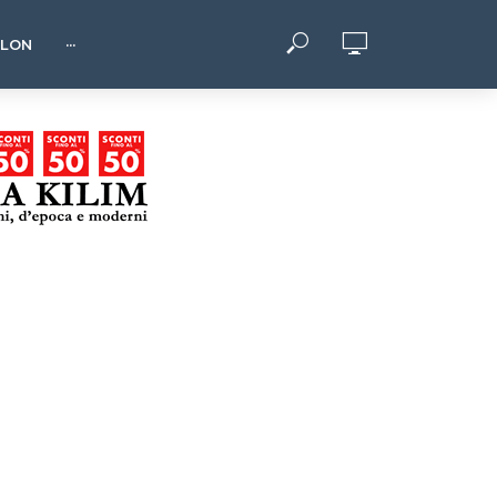
HLON
···