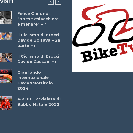
 VISTI
Felice Gimondi:
Brocci Incontra
“poche chiacchiere
Giuseppe Martinell
e menare” – r
– r
Il Ciclismo di Brocci:
Davide Boifava – 2a
Che cos’è il
parte – r
triathlon? Con
Simone Diamantini
Il Ciclismo di Brocci:
– r
Davide Cassani – r
2a BITRAIL 23
Granfondo
Marzo 2025 – Bosc
Internazionale
Comunale di
Gavia&Mortirolo
Bitonto (Ba)
2024
Ottavio Bottechia 
A.RI.BI – Pedalata di
Versione Integrale 
Babbo Natale 2022
r
GF Città di Loano
2022: Buona la
Prima