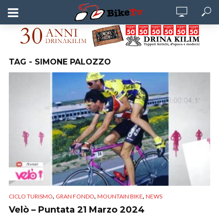
TAG - SIMONE PALOZZO
,
,
,
CICLO TURISMO
GRAN FONDO
MOUNTAIN BIKE
NEWS
Velò – Puntata 21 Marzo 2024