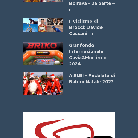
a
Boifava – 2a parte –
r
ne
Il Ciclismo di
o
Brocci: Davide
onale San
Cassani – r
ipressa –
Aprile
Granfondo
Internazionale
Gavia&Mortirolo
e Sea –
2024
dei Poeti
A.RI.BI – Pedalata di
Babbo Natale 2022
La
 verde”