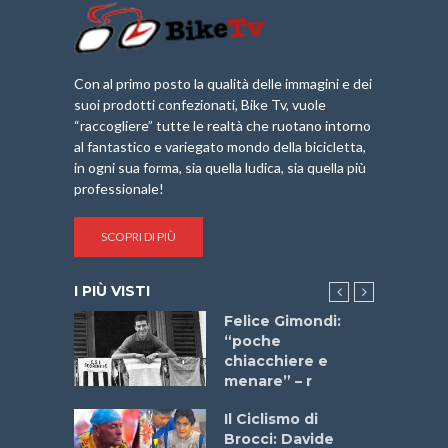
Con al primo posto la qualità delle immagini e dei
suoi prodotti confezionati, Bike Tv, vuole
“raccogliere” tutte le realtà che ruotano intorno
al fantastico e variegato mondo della bicicletta,
in ogni sua forma, sia quella ludica, sia quella più
professionale!
SCOPRI DI PIÙ
I PIÙ VISTI
do “La
Felice Gimondi:
a Bike
“poche
 2025”
chiacchiere e
menare” – r
a
Il Ciclismo di
stelli” –
Brocci: Davide