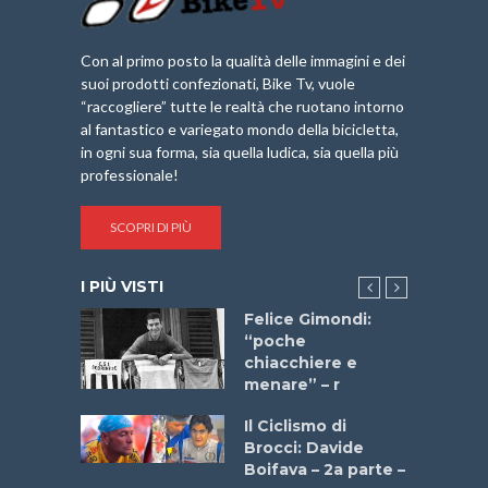
Con al primo posto la qualità delle immagini e dei
suoi prodotti confezionati, Bike Tv, vuole
“raccogliere” tutte le realtà che ruotano intorno
al fantastico e variegato mondo della bicicletta,
in ogni sua forma, sia quella ludica, sia quella più
professionale!
SCOPRI DI PIÙ
I PIÙ VISTI
do “La
Felice Gimondi:
a Bike
“poche
 2025”
chiacchiere e
menare” – r
a
Il Ciclismo di
stelli” –
Brocci: Davide
a
Boifava – 2a parte –