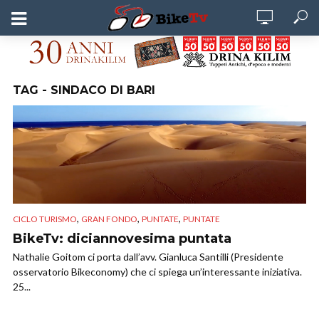
TAG - SINDACO DI BARI
,
,
,
CICLO TURISMO
GRAN FONDO
PUNTATE
PUNTATE
BikeTv: diciannovesima puntata
Nathalie Goitom ci porta dall’avv. Gianluca Santilli (Presidente
osservatorio Bikeconomy) che ci spiega un’interessante iniziativa.
25...