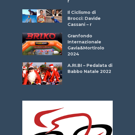
r
ne
Il Ciclismo di
o
Brocci: Davide
onale San
Cassani – r
ipressa –
Aprile
Granfondo
Internazionale
Gavia&Mortirolo
e Sea –
2024
dei Poeti
A.RI.BI – Pedalata di
Babbo Natale 2022
La
 verde”