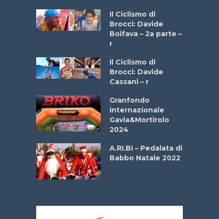
a
Il Ciclismo di
stelli” –
Brocci: Davide
a
Boifava – 2a parte –
r
ne
Il Ciclismo di
o
Brocci: Davide
onale San
Cassani – r
ipressa –
Aprile
Granfondo
Internazionale
Gavia&Mortirolo
e Sea –
2024
dei Poeti
A.RI.BI – Pedalata di
Babbo Natale 2022
La
 verde”