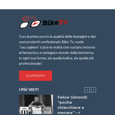
Con al primo posto la qualità delle immagini e dei
suoi prodotti confezionati, Bike Tv, vuole
“raccogliere” tutte le realtà che ruotano intorno
al fantastico e variegato mondo della bicicletta,
in ogni sua forma, sia quella ludica, sia quella più
professionale!
SCOPRI DI PIÙ
I PIÙ VISTI
do “La
Felice Gimondi:
a Bike
“poche
 2025”
chiacchiere e
menare” – r