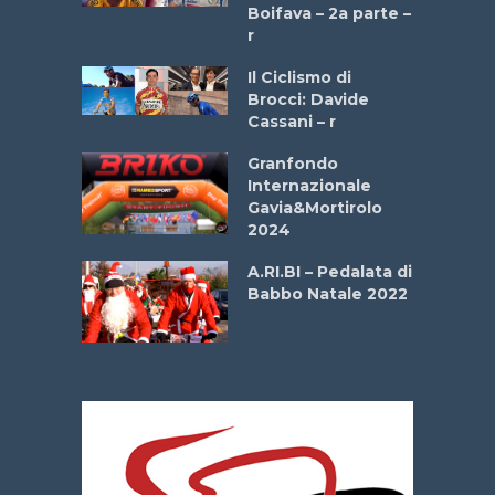
a
Boifava – 2a parte –
r
ne
Il Ciclismo di
o
Brocci: Davide
onale San
Cassani – r
ipressa –
Aprile
Granfondo
Internazionale
Gavia&Mortirolo
e Sea –
2024
dei Poeti
A.RI.BI – Pedalata di
Babbo Natale 2022
La
 verde”