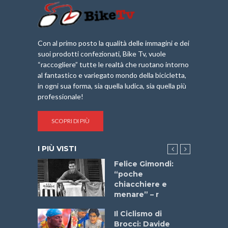
Con al primo posto la qualità delle immagini e dei
suoi prodotti confezionati, Bike Tv, vuole
“raccogliere” tutte le realtà che ruotano intorno
al fantastico e variegato mondo della bicicletta,
in ogni sua forma, sia quella ludica, sia quella più
professionale!
SCOPRI DI PIÙ
I PIÙ VISTI
do “La
Felice Gimondi:
a Bike
“poche
 2025”
chiacchiere e
menare” – r
a
Il Ciclismo di
stelli” –
Brocci: Davide