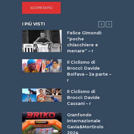
SCOPRI DI PIÙ
I PIÙ VISTI
do “La
Felice Gimondi:
a Bike
“poche
 2025”
chiacchiere e
menare” – r
a
Il Ciclismo di
stelli” –
Brocci: Davide
a
Boifava – 2a parte –
r
ne
Il Ciclismo di
o
Brocci: Davide
onale San
Cassani – r
ipressa –
Aprile
Granfondo
Internazionale
Gavia&Mortirolo
e Sea –
2024