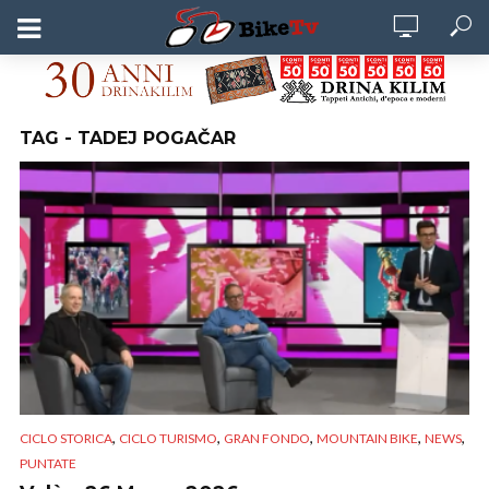
TAG - TADEJ POGAČAR
,
,
,
,
,
CICLO STORICA
CICLO TURISMO
GRAN FONDO
MOUNTAIN BIKE
NEWS
PUNTATE