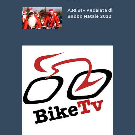
dei Poeti
A.RI.BI – Pedalata di
Babbo Natale 2022
La
 verde”