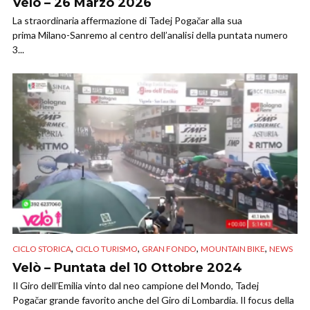
Velò – 26 Marzo 2026
La straordinaria affermazione di Tadej Pogačar alla sua
prima Milano-Sanremo al centro dell’analisi della puntata numero
3...
,
,
,
,
CICLO STORICA
CICLO TURISMO
GRAN FONDO
MOUNTAIN BIKE
NEWS
Velò – Puntata del 10 Ottobre 2024
Il Giro dell’Emilia vinto dal neo campione del Mondo, Tadej
Pogačar grande favorito anche del Giro di Lombardia. Il focus della