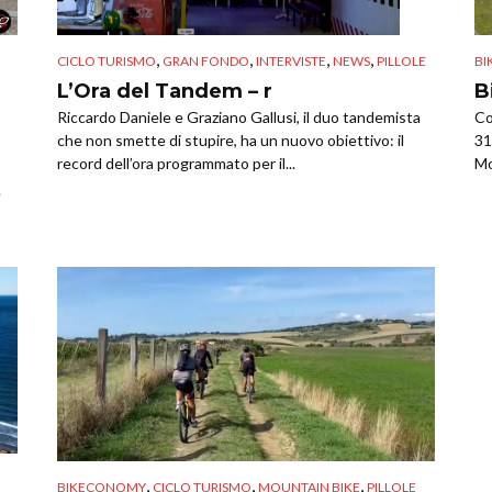
,
,
,
,
BI
CICLO TURISMO
GRAN FONDO
INTERVISTE
NEWS
PILLOLE
B
L’Ora del Tandem – r
Co
Riccardo Daniele e Graziano Gallusi, il duo tandemista
31
che non smette di stupire, ha un nuovo obiettivo: il
Mo
record dell’ora programmato per il...
e
,
,
,
BIKECONOMY
CICLO TURISMO
MOUNTAIN BIKE
PILLOLE