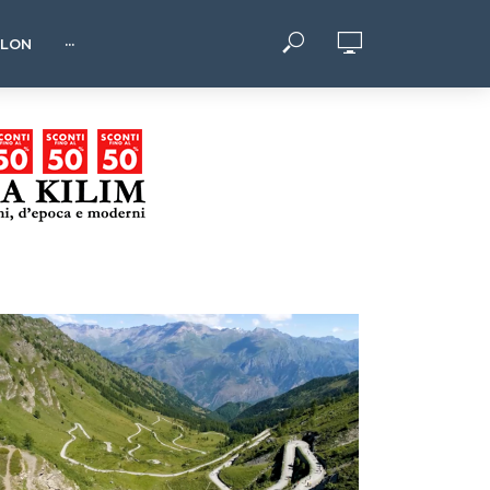
HLON
···