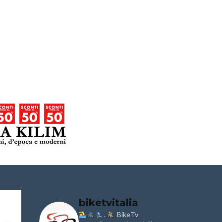
biketvitalia
.
BikeTv
Granfondo
Aspettando