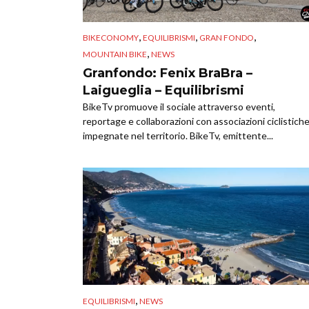
,
,
,
BIKECONOMY
EQUILIBRISMI
GRAN FONDO
,
MOUNTAIN BIKE
NEWS
Granfondo: Fenix BraBra –
Laigueglia – Equilibrismi
BikeTv promuove il sociale attraverso eventi,
reportage e collaborazioni con associazioni ciclistich
impegnate nel territorio. BikeTv, emittente...
,
EQUILIBRISMI
NEWS