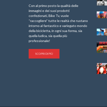
Internazionale
Pellegrina Bike
Laigueglia 22
Marathon 2025”
Con al primo posto la qualità delle
Febbraio 2026
immagini e dei suoi prodotti
IX Ed. “Tra
confezionati, Bike Tv, vuole
Granfondo
Borghi&Castelli” –
“raccogliere” tutte le realtà che ruotano
Internazionale
Anteprima
intorno al fantastico e variegato mondo
Briko Torino – 11
della bicicletta, in ogni sua forma, sia
Maggio 2025 – r
1a Edizione
Granfondo
quella ludica, sia quella più
Minerva Edizioni e
Internazionale San
professionale!
Giancarlo Brocci
Lorenzo Cipressa –
per “Bartali l’Ultimo
Sabato 5 Aprile
Eroico” – r
2025
SCOPRI DI PIÙ
Sulle Strade di
Life on the Sea –
Graziano Battistini
Nel Golfo dei Poeti
Cinema: “La
Il Ciclismo di Brocci
bicicletta verde”
– Roberto Damiani