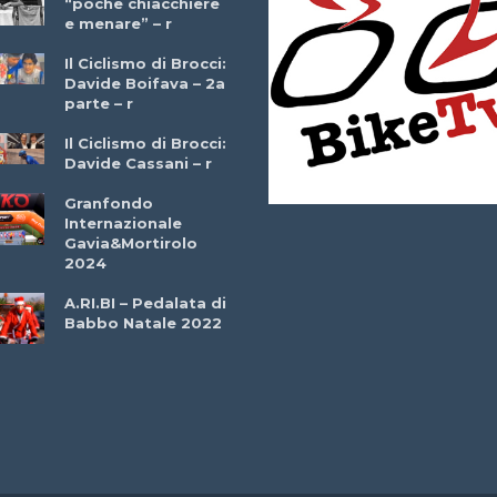
“poche chiacchiere
Giuseppe Martinell
e menare” – r
– r
Il Ciclismo di Brocci:
Davide Boifava – 2a
Che cos’è il
parte – r
triathlon? Con
Simone Diamantini
Il Ciclismo di Brocci:
– r
Davide Cassani – r
2a BITRAIL 23
Granfondo
Marzo 2025 – Bosc
Internazionale
Comunale di
Gavia&Mortirolo
Bitonto (Ba)
2024
Ottavio Bottechia 
A.RI.BI – Pedalata di
Versione Integrale 
Babbo Natale 2022
r
GF Città di Loano
2022: Buona la
Prima