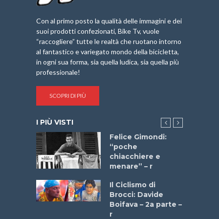
Con al primo posto la qualità delle immagini e dei
suoi prodotti confezionati, Bike Tv, vuole
“raccogliere” tutte le realtà che ruotano intorno
al fantastico e variegato mondo della bicicletta,
in ogni sua forma, sia quella ludica, sia quella più
professionale!
SCOPRI DI PIÙ
I PIÙ VISTI
do “La
Felice Gimondi:
a Bike
“poche
 2025”
chiacchiere e
menare” – r
a
Il Ciclismo di
stelli” –
Brocci: Davide
a
Boifava – 2a parte –
r