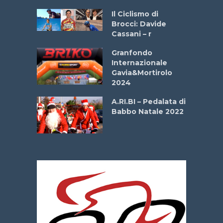
ne
Il Ciclismo di
o
Brocci: Davide
onale San
Cassani – r
ipressa –
Aprile
Granfondo
Internazionale
Gavia&Mortirolo
e Sea –
2024
dei Poeti
A.RI.BI – Pedalata di
Babbo Natale 2022
La
 verde”