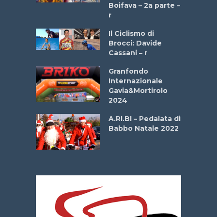
a
Boifava – 2a parte –
r
ne
Il Ciclismo di
o
Brocci: Davide
onale San
Cassani – r
ipressa –
Aprile
Granfondo
Internazionale
Gavia&Mortirolo
e Sea –
2024
dei Poeti
A.RI.BI – Pedalata di
Babbo Natale 2022
La
 verde”