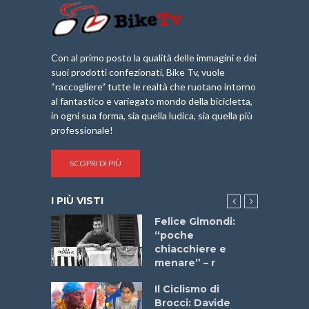
Con al primo posto la qualità delle immagini e dei
suoi prodotti confezionati, Bike Tv, vuole
“raccogliere” tutte le realtà che ruotano intorno
al fantastico e variegato mondo della bicicletta,
in ogni sua forma, sia quella ludica, sia quella più
professionale!
SCOPRI DI PIÙ
I PIÙ VISTI
do “La
Felice Gimondi:
a Bike
“poche
 2025”
chiacchiere e
menare” – r
a
Il Ciclismo di
stelli” –
Brocci: Davide