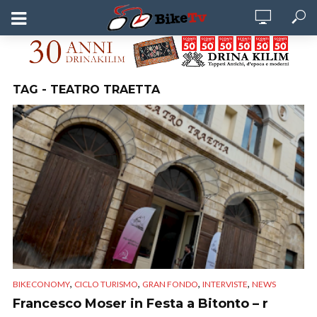
TAG - TEATRO TRAETTA
,
,
,
,
BIKECONOMY
CICLO TURISMO
GRAN FONDO
INTERVISTE
NEWS
Francesco Moser in Festa a Bitonto – r