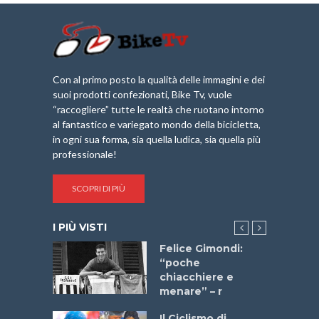
Con al primo posto la qualità delle immagini e dei
suoi prodotti confezionati, Bike Tv, vuole
“raccogliere” tutte le realtà che ruotano intorno
al fantastico e variegato mondo della bicicletta,
in ogni sua forma, sia quella ludica, sia quella più
professionale!
SCOPRI DI PIÙ
I PIÙ VISTI
do “La
Felice Gimondi:
a Bike
“poche
 2025”
chiacchiere e
menare” – r
a
Il Ciclismo di