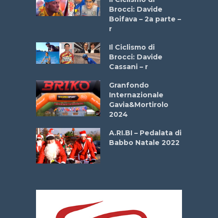
stelli” –
Brocci: Davide
a
Boifava – 2a parte –
r
ne
Il Ciclismo di
o
Brocci: Davide
onale San
Cassani – r
ipressa –
Aprile
Granfondo
Internazionale
Gavia&Mortirolo
e Sea –
2024
dei Poeti
A.RI.BI – Pedalata di
Babbo Natale 2022
La
 verde”