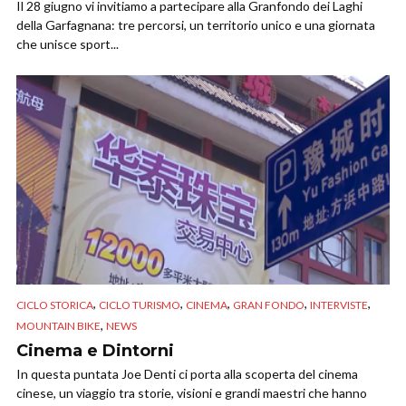
Il 28 giugno vi invitiamo a partecipare alla Granfondo dei Laghi
della Garfagnana: tre percorsi, un territorio unico e una giornata
che unisce sport...
,
,
,
,
,
CICLO STORICA
CICLO TURISMO
CINEMA
GRAN FONDO
INTERVISTE
,
MOUNTAIN BIKE
NEWS
Cinema e Dintorni
In questa puntata Joe Denti ci porta alla scoperta del cinema
cinese, un viaggio tra storie, visioni e grandi maestri che hanno