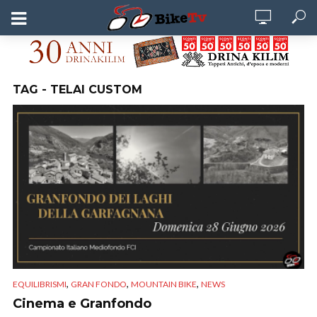
TAG - TELAI CUSTOM
,
,
,
EQUILIBRISMI
GRAN FONDO
MOUNTAIN BIKE
NEWS
Cinema e Granfondo