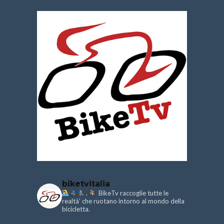
biketvitalia
.
BikeTv raccoglie tutte le
realtà’ che ruotano intorno al mondo della
bicicletta.