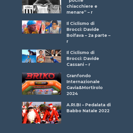
a Bike
“poche
 2025”
chiacchiere e
menare” – r
a
Il Ciclismo di
stelli” –
Brocci: Davide
a
Boifava – 2a parte –
r
ne
Il Ciclismo di
o
Brocci: Davide
onale San
Cassani – r
ipressa –
Aprile
Granfondo
Internazionale
Gavia&Mortirolo
e Sea –
2024
dei Poeti
A.RI.BI – Pedalata di
Babbo Natale 2022
La
 verde”