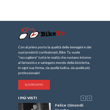
Con al primo posto la qualità delle immagini e dei
suoi prodotti confezionati, Bike Tv, vuole
“raccogliere” tutte le realtà che ruotano intorno
al fantastico e variegato mondo della bicicletta,
in ogni sua forma, sia quella ludica, sia quella più
professionale!
SCOPRI DI PIÙ
I PIÙ VISTI
do “La
Felice Gimondi: