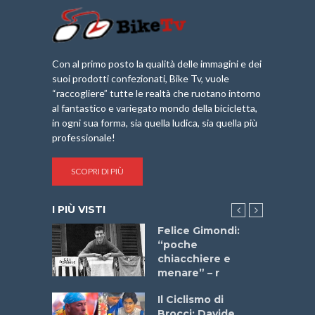
Con al primo posto la qualità delle immagini e dei
suoi prodotti confezionati, Bike Tv, vuole
“raccogliere” tutte le realtà che ruotano intorno
al fantastico e variegato mondo della bicicletta,
in ogni sua forma, sia quella ludica, sia quella più
professionale!
SCOPRI DI PIÙ
I PIÙ VISTI
do “La
Felice Gimondi:
a Bike
“poche
 2025”
chiacchiere e
menare” – r
a
Il Ciclismo di
stelli” –
Brocci: Davide