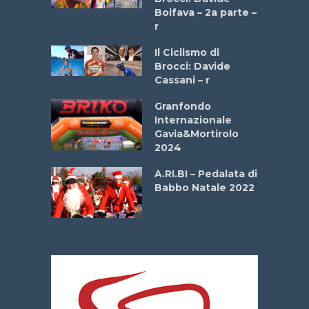
a
Boifava – 2a parte –
r
ne
Il Ciclismo di
o
Brocci: Davide
onale San
Cassani – r
ipressa –
Aprile
Granfondo
Internazionale
Gavia&Mortirolo
e Sea –
2024
dei Poeti
A.RI.BI – Pedalata di
Babbo Natale 2022
La
 verde”