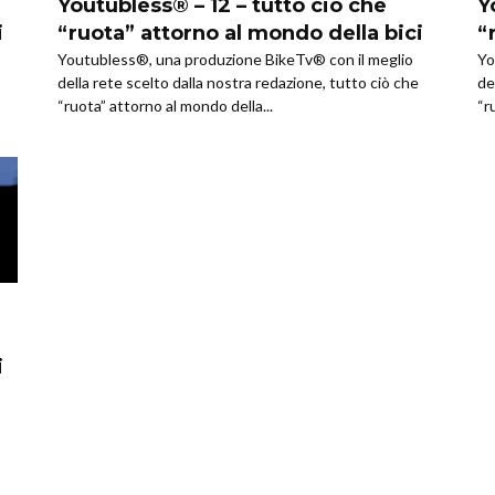
Youtubless® – 12 – tutto ciò che
Y
i
“ruota” attorno al mondo della bici
“
Youtubless®, una produzione BikeTv® con il meglio
Yo
della rete scelto dalla nostra redazione, tutto ciò che
de
“ruota” attorno al mondo della...
“r
i