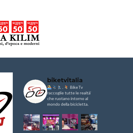
biketvitalia
.
BikeTv
Granfondo
Aspettando
i
Internazionale
raccoglie tutte le realtà’
Pellegrina B
Briko Torino – 11
Marathon 2
che ruotano intorno al
Maggio 2025 – r
mondo della bicicletta.
IX Ed. “Tra
Granfondo
Borghi&Caste
Internazionale
Anteprima
Laigueglia 22
Febbraio 2026
1a Edizione