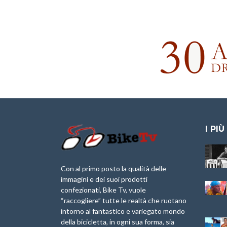
I PIÙ
Granfondo
Aspettando “La
Internazionale
Pellegrina Bike
Briko Torino – 11
Marathon 2025”
Con al primo posto la qualità delle
Maggio 2025 – r
immagini e dei suoi prodotti
IX Ed. “Tra
confezionati, Bike Tv, vuole
Granfondo
Borghi&Castelli” –
“raccogliere” tutte le realtà che ruotano
Internazionale
Anteprima
intorno al fantastico e variegato mondo
Laigueglia 22
della bicicletta, in ogni sua forma, sia
Febbraio 2026
1a Edizione