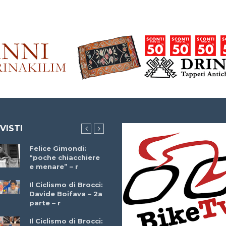
 VISTI
Felice Gimondi:
Brocci Incontra
“poche chiacchiere
Giuseppe Martinell
e menare” – r
– r
Il Ciclismo di Brocci:
Davide Boifava – 2a
Che cos’è il
parte – r
triathlon? Con
Simone Diamantini
Il Ciclismo di Brocci:
– r