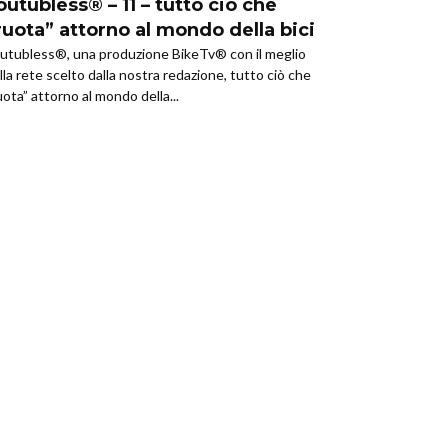
outubless® – 11 – tutto ciò che
ruota” attorno al mondo della bici
utubless®, una produzione BikeTv® con il meglio
lla rete scelto dalla nostra redazione, tutto ciò che
uota” attorno al mondo della...