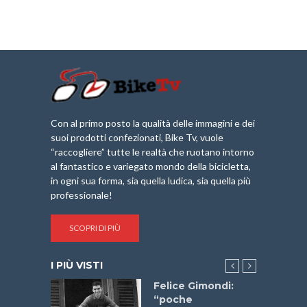
Con al primo posto la qualità delle immagini e dei
suoi prodotti confezionati, Bike Tv, vuole
“raccogliere” tutte le realtà che ruotano intorno
al fantastico e variegato mondo della bicicletta,
in ogni sua forma, sia quella ludica, sia quella più
professionale!
SCOPRI DI PIÙ
I PIÙ VISTI
do “La
Felice Gimondi:
a Bike
“poche