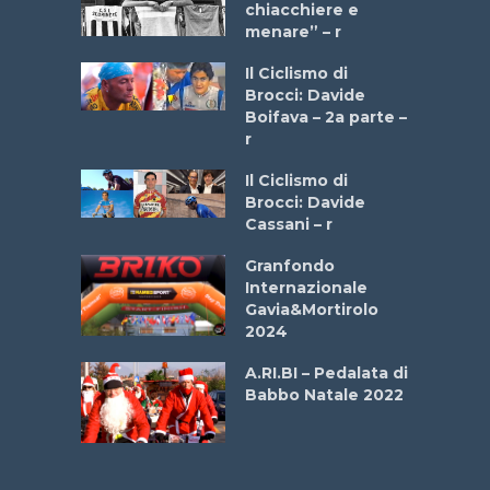
 2025”
chiacchiere e
menare” – r
a
Il Ciclismo di
stelli” –
Brocci: Davide
a
Boifava – 2a parte –
r
ne
Il Ciclismo di
o
Brocci: Davide
onale San
Cassani – r
ipressa –
Aprile
Granfondo
Internazionale
Gavia&Mortirolo
e Sea –
2024
dei Poeti
A.RI.BI – Pedalata di
Babbo Natale 2022
La
 verde”