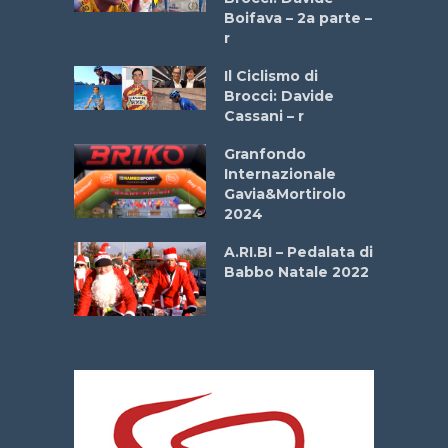
a
Boifava – 2a parte –
r
ne
Il Ciclismo di
o
Brocci: Davide
onale San
Cassani – r
ipressa –
Aprile
Granfondo
Internazionale
Gavia&Mortirolo
e Sea –
2024
dei Poeti
A.RI.BI – Pedalata di
Babbo Natale 2022
La
 verde”