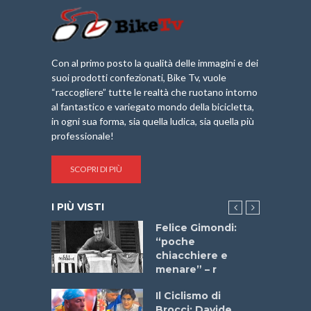
Con al primo posto la qualità delle immagini e dei
suoi prodotti confezionati, Bike Tv, vuole
“raccogliere” tutte le realtà che ruotano intorno
al fantastico e variegato mondo della bicicletta,
in ogni sua forma, sia quella ludica, sia quella più
professionale!
SCOPRI DI PIÙ
I PIÙ VISTI
do “La
Felice Gimondi:
a Bike
“poche
 2025”
chiacchiere e
menare” – r
a
Il Ciclismo di
stelli” –
Brocci: Davide