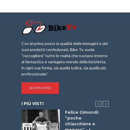
Con al primo posto la qualità delle immagini e dei
suoi prodotti confezionati, Bike Tv, vuole
“raccogliere” tutte le realtà che ruotano intorno
al fantastico e variegato mondo della bicicletta,
in ogni sua forma, sia quella ludica, sia quella più
professionale!
SCOPRI DI PIÙ
I PIÙ VISTI
do “La
Felice Gimondi:
a Bike
“poche
 2025”
chiacchiere e
menare” – r