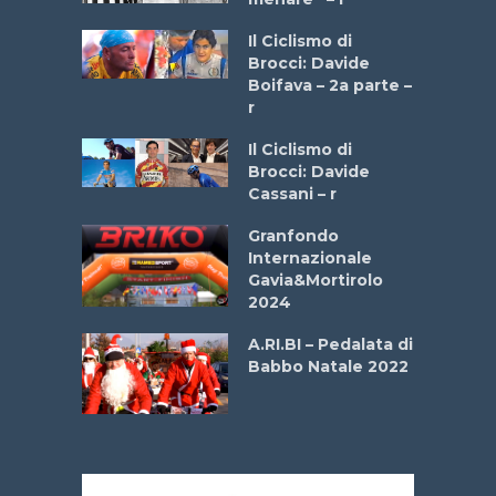
a
Il Ciclismo di
stelli” –
Brocci: Davide
a
Boifava – 2a parte –
r
ne
Il Ciclismo di
o
Brocci: Davide
onale San
Cassani – r
ipressa –
Aprile
Granfondo
Internazionale
Gavia&Mortirolo
e Sea –
2024
dei Poeti
A.RI.BI – Pedalata di
Babbo Natale 2022
La
 verde”