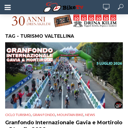
TAG - TURISMO VALTELLINA
,
,
,
CICLO TURISMO
GRAN FONDO
MOUNTAIN BIKE
NEWS
Granfondo Internazionale Gavia e Mortirolo