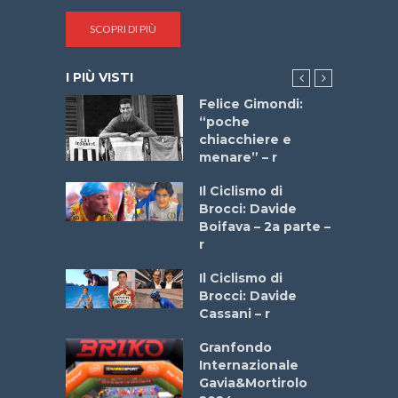
SCOPRI DI PIÙ
I PIÙ VISTI
do “La
Felice Gimondi:
a Bike
“poche
 2025”
chiacchiere e
menare” – r
a
Il Ciclismo di
stelli” –
Brocci: Davide
a
Boifava – 2a parte –
r
ne
Il Ciclismo di
o
Brocci: Davide
onale San
Cassani – r
ipressa –
Aprile
Granfondo
Internazionale
Gavia&Mortirolo
e Sea –