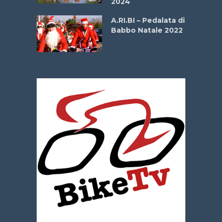
2024
dei Poeti
A.RI.BI – Pedalata di
Babbo Natale 2022
La
 verde”