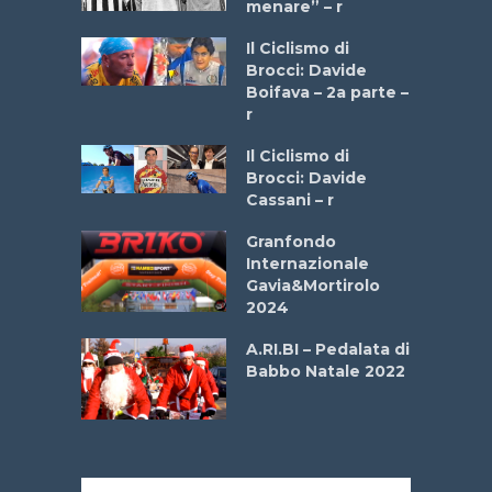
menare” – r
a
Il Ciclismo di
stelli” –
Brocci: Davide
a
Boifava – 2a parte –
r
ne
Il Ciclismo di
o
Brocci: Davide
onale San
Cassani – r
ipressa –
Aprile
Granfondo
Internazionale
Gavia&Mortirolo
e Sea –
2024
dei Poeti
A.RI.BI – Pedalata di
Babbo Natale 2022
La
 verde”