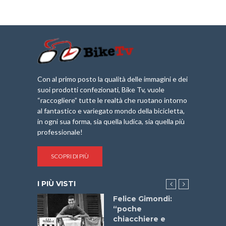
Con al primo posto la qualità delle immagini e dei
suoi prodotti confezionati, Bike Tv, vuole
“raccogliere” tutte le realtà che ruotano intorno
al fantastico e variegato mondo della bicicletta,
in ogni sua forma, sia quella ludica, sia quella più
professionale!
SCOPRI DI PIÙ
I PIÙ VISTI
do “La
Felice Gimondi:
a Bike
“poche
 2025”
chiacchiere e