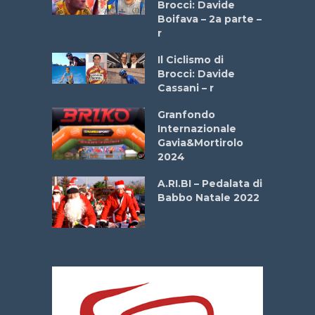
stelli” –
Brocci: Davide
a
Boifava – 2a parte –
r
ne
Il Ciclismo di
o
Brocci: Davide
onale San
Cassani – r
ipressa –
Aprile
Granfondo
Internazionale
Gavia&Mortirolo
e Sea –
2024
dei Poeti
A.RI.BI – Pedalata di
Babbo Natale 2022
La
 verde”