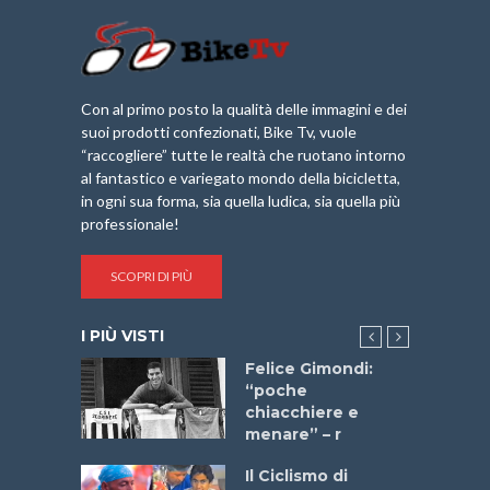
Con al primo posto la qualità delle immagini e dei
suoi prodotti confezionati, Bike Tv, vuole
“raccogliere” tutte le realtà che ruotano intorno
al fantastico e variegato mondo della bicicletta,
in ogni sua forma, sia quella ludica, sia quella più
professionale!
SCOPRI DI PIÙ
I PIÙ VISTI
do “La
Felice Gimondi:
a Bike
“poche
 2025”
chiacchiere e
menare” – r
a
Il Ciclismo di