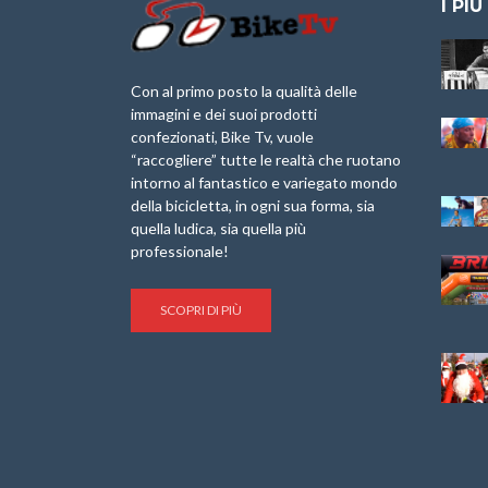
I PIÙ
Granfondo
Aspettando “La
Internazionale
Pellegrina Bike
Briko Torino – 11
Marathon 2025”
Con al primo posto la qualità delle
Maggio 2025 – r
immagini e dei suoi prodotti
IX Ed. “Tra
confezionati, Bike Tv, vuole
Granfondo
Borghi&Castelli” –
“raccogliere” tutte le realtà che ruotano
Internazionale
Anteprima
intorno al fantastico e variegato mondo
Laigueglia 22
della bicicletta, in ogni sua forma, sia
Febbraio 2026
1a Edizione
Granfondo
quella ludica, sia quella più
Minerva Edizioni e
Internazionale San
professionale!
Giancarlo Brocci
Lorenzo Cipressa –
per “Bartali l’Ultimo
Sabato 5 Aprile
Eroico” – r
2025
SCOPRI DI PIÙ
Sulle Strade di
Life on the Sea –
Graziano Battistini
Nel Golfo dei Poeti
Cinema: “La
Il Ciclismo di Brocci
bicicletta verde”
– Roberto Damiani