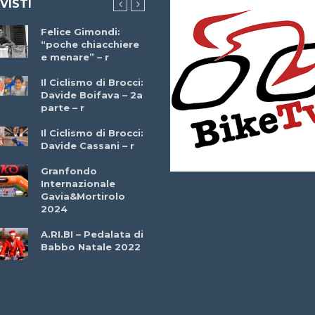
 VISTI
Felice Gimondi:
Brocci Incontra
“poche chiacchiere
Giuseppe Martinell
e menare” – r
– r
Il Ciclismo di Brocci:
Davide Boifava – 2a
Che cos’è il
parte – r
triathlon? Con
Simone Diamantini
Il Ciclismo di Brocci:
– r
Davide Cassani – r
2a BITRAIL 23
Granfondo
Marzo 2025 – Bosc
Internazionale
Comunale di
Gavia&Mortirolo
Bitonto (Ba)
2024
Ottavio Bottechia 
A.RI.BI – Pedalata di
Versione Integrale 
Babbo Natale 2022
r
GF Città di Loano
2022: Buona la
Prima