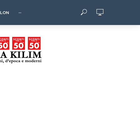
HLON
···