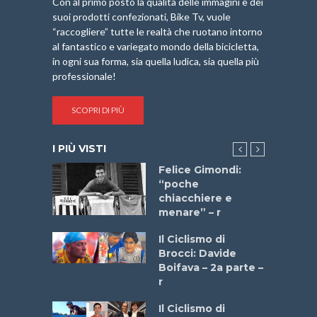
Con al primo posto la qualità delle immagini e dei
suoi prodotti confezionati, Bike Tv, vuole
“raccogliere” tutte le realtà che ruotano intorno
al fantastico e variegato mondo della bicicletta,
in ogni sua forma, sia quella ludica, sia quella più
professionale!
SCOPRI DI PIÙ
I PIÙ VISTI
do “La
Felice Gimondi:
a Bike
“poche
 2025”
chiacchiere e
menare” – r
a
Il Ciclismo di
stelli” –
Brocci: Davide
a
Boifava – 2a parte –
r
ne
Il Ciclismo di
o