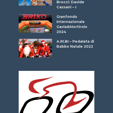
Brocci: Davide
onale San
Cassani – r
ipressa –
Aprile
Granfondo
Internazionale
Gavia&Mortirolo
e Sea –
2024
dei Poeti
A.RI.BI – Pedalata di
Babbo Natale 2022
La
 verde”