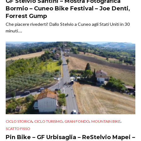
GF Stelvio Santini – Mostra Fotografica
Bormio – Cuneo Bike Festival – Joe Denti,
Forrest Gump
Che piacere rivederti! Dallo Stelvio a Cuneo agli Stati Uniti in 30
minuti….
,
,
,
,
CICLO STORICA
CICLO TURISMO
GRAN FONDO
MOUNTAIN BIKE
SCATTO FISSO
Pin Bike – GF Urbisaglia – ReStelvio Mapei –