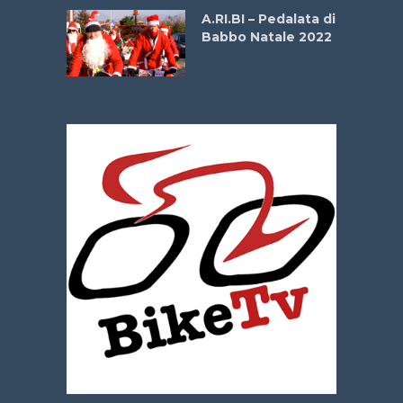
A.RI.BI – Pedalata di
Babbo Natale 2022
La
 verde”