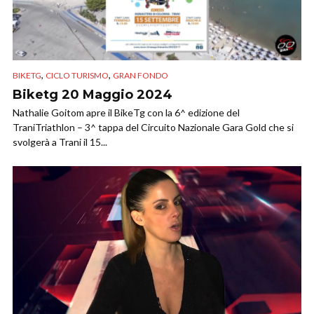
,
,
BIKETG
CICLO TURISMO
GRAN FONDO
Biketg 20 Maggio 2024
Nathalie Goitom apre il BikeTg con la 6^ edizione del
TraniTriathlon – 3^ tappa del Circuito Nazionale Gara Gold che si
svolgerà a Trani il 15...