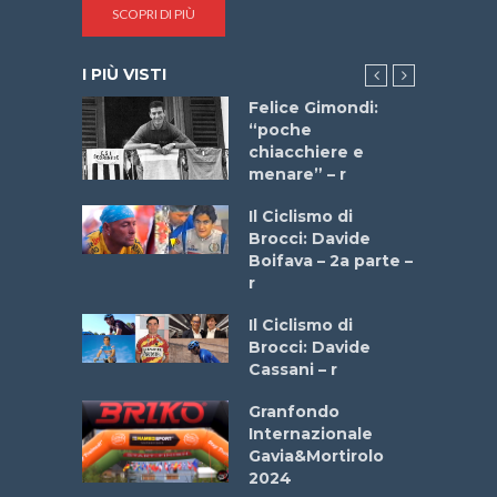
SCOPRI DI PIÙ
I PIÙ VISTI
do “La
Felice Gimondi:
a Bike
“poche
 2025”
chiacchiere e
menare” – r
a
Il Ciclismo di
stelli” –
Brocci: Davide
a
Boifava – 2a parte –
r
ne
Il Ciclismo di
o
Brocci: Davide
onale San
Cassani – r
ipressa –
Aprile
Granfondo
Internazionale
Gavia&Mortirolo
e Sea –
2024
dei Poeti