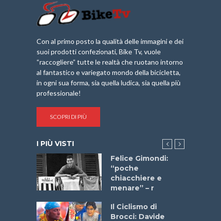
Con al primo posto la qualità delle immagini e dei
suoi prodotti confezionati, Bike Tv, vuole
“raccogliere” tutte le realtà che ruotano intorno
al fantastico e variegato mondo della bicicletta,
in ogni sua forma, sia quella ludica, sia quella più
professionale!
SCOPRI DI PIÙ
I PIÙ VISTI
do “La
Felice Gimondi:
a Bike
“poche
 2025”
chiacchiere e
menare” – r
a
Il Ciclismo di
stelli” –
Brocci: Davide