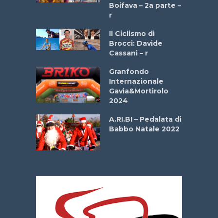
a
Boifava – 2a parte –
r
ne
Il Ciclismo di
o
Brocci: Davide
onale San
Cassani – r
ipressa –
Aprile
Granfondo
Internazionale
Gavia&Mortirolo
e Sea –
2024
dei Poeti
A.RI.BI – Pedalata di
Babbo Natale 2022
La
 verde”