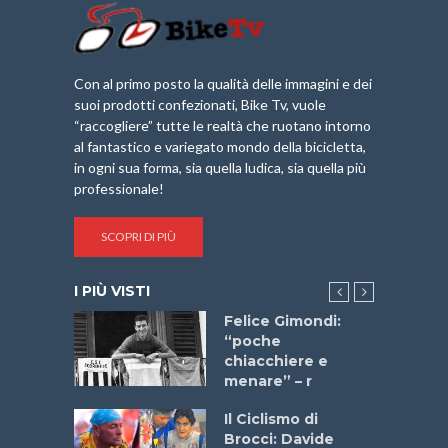
Con al primo posto la qualità delle immagini e dei
suoi prodotti confezionati, Bike Tv, vuole
“raccogliere” tutte le realtà che ruotano intorno
al fantastico e variegato mondo della bicicletta,
in ogni sua forma, sia quella ludica, sia quella più
professionale!
SCOPRI DI PIÙ
I PIÙ VISTI
do “La
Felice Gimondi:
a Bike
“poche
 2025”
chiacchiere e
menare” – r
a
Il Ciclismo di
stelli” –
Brocci: Davide