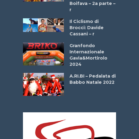
a
Boifava – 2a parte –
r
ne
Il Ciclismo di
o
Brocci: Davide
onale San
Cassani – r
ipressa –
Aprile
Granfondo
Internazionale
Gavia&Mortirolo
e Sea –
2024
dei Poeti
A.RI.BI – Pedalata di
Babbo Natale 2022
La
 verde”