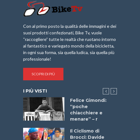
Con al primo posto la qualità delle immagini e dei
suoi prodotti confezionati, Bike Tv, vuole
“raccogliere” tutte le realtà che ruotano intorno
al fantastico e variegato mondo della bicicletta,
in ogni sua forma, sia quella ludica, sia quella più
professionale!
SCOPRI DI PIÙ
I PIÙ VISTI
do “La
Felice Gimondi:
a Bike
“poche
 2025”
chiacchiere e
menare” – r
a
Il Ciclismo di
stelli” –
Brocci: Davide