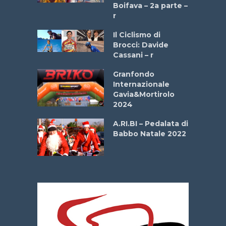
a
Boifava – 2a parte –
r
ne
Il Ciclismo di
o
Brocci: Davide
onale San
Cassani – r
ipressa –
Aprile
Granfondo
Internazionale
Gavia&Mortirolo
e Sea –
2024
dei Poeti
A.RI.BI – Pedalata di
Babbo Natale 2022
La
 verde”