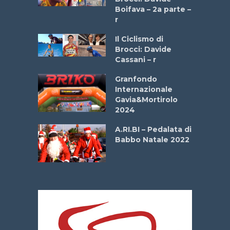
a
Boifava – 2a parte –
r
ne
Il Ciclismo di
o
Brocci: Davide
onale San
Cassani – r
ipressa –
Aprile
Granfondo
Internazionale
Gavia&Mortirolo
e Sea –
2024
dei Poeti
A.RI.BI – Pedalata di
Babbo Natale 2022
La
 verde”