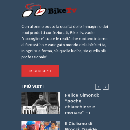
Con al primo posto la qualità delle immagini e dei
suoi prodotti confezionati, Bike Tv, vuole
“raccogliere” tutte le realtà che ruotano intorno
al fantastico e variegato mondo della bicicletta,
in ogni sua forma, sia quella ludica, sia quella più
professionale!
SCOPRI DI PIÙ
I PIÙ VISTI
do “La
Felice Gimondi:
a Bike
“poche
 2025”
chiacchiere e
menare” – r
a
Il Ciclismo di
stelli” –
Brocci: Davide