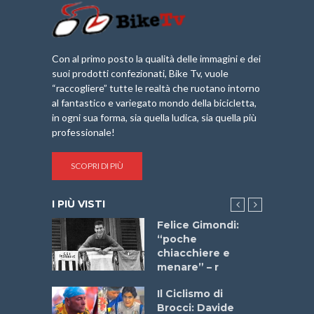
Con al primo posto la qualità delle immagini e dei
suoi prodotti confezionati, Bike Tv, vuole
“raccogliere” tutte le realtà che ruotano intorno
al fantastico e variegato mondo della bicicletta,
in ogni sua forma, sia quella ludica, sia quella più
professionale!
SCOPRI DI PIÙ
I PIÙ VISTI
do “La
Felice Gimondi:
a Bike
“poche
 2025”
chiacchiere e
menare” – r
a
Il Ciclismo di
stelli” –
Brocci: Davide