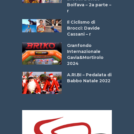
a
Boifava – 2a parte –
r
ne
Il Ciclismo di
o
Brocci: Davide
onale San
Cassani – r
ipressa –
Aprile
Granfondo
Internazionale
Gavia&Mortirolo
e Sea –
2024
dei Poeti
A.RI.BI – Pedalata di
Babbo Natale 2022
La
 verde”