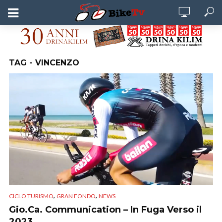
TAG - VINCENZO
,
,
CICLO TURISMO
GRAN FONDO
NEWS
Gio.Ca. Communication – In Fuga Verso il
2023