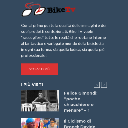
Con al primo posto la qualità delle immagini e dei
suoi prodotti confezionati, Bike Tv, vuole
“raccogliere” tutte le realtà che ruotano intorno
al fantastico e variegato mondo della bicicletta,
in ogni sua forma, sia quella ludica, sia quella più
professionale!
SCOPRI DI PIÙ
I PIÙ VISTI
do “La
Felice Gimondi:
a Bike
“poche
 2025”
chiacchiere e
menare” – r
a
Il Ciclismo di
stelli” –
Brocci: Davide