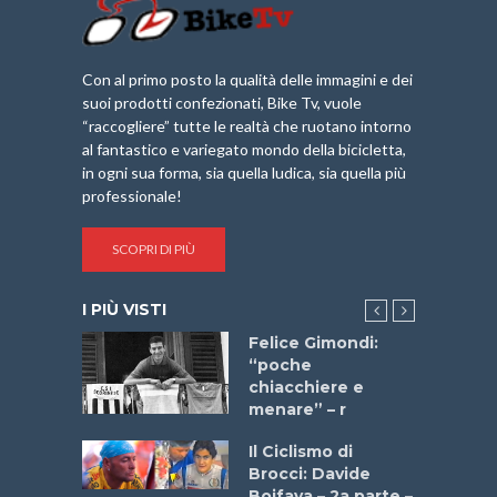
Con al primo posto la qualità delle immagini e dei
suoi prodotti confezionati, Bike Tv, vuole
“raccogliere” tutte le realtà che ruotano intorno
al fantastico e variegato mondo della bicicletta,
in ogni sua forma, sia quella ludica, sia quella più
professionale!
SCOPRI DI PIÙ
I PIÙ VISTI
do “La
Felice Gimondi:
a Bike
“poche
 2025”
chiacchiere e
menare” – r
a
Il Ciclismo di
stelli” –
Brocci: Davide
a
Boifava – 2a parte –