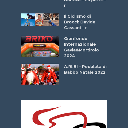
r
ne
Il Ciclismo di
o
Brocci: Davide
onale San
Cassani – r
ipressa –
Aprile
Granfondo
Internazionale
Gavia&Mortirolo
e Sea –
2024
dei Poeti
A.RI.BI – Pedalata di
Babbo Natale 2022
La
 verde”