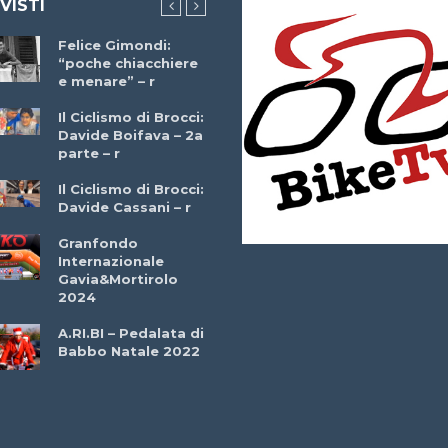
 VISTI
Felice Gimondi:
Brocci Incontra
“poche chiacchiere
Giuseppe Martinell
e menare” – r
– r
Il Ciclismo di Brocci:
Davide Boifava – 2a
Che cos’è il
parte – r
triathlon? Con
Simone Diamantini
Il Ciclismo di Brocci:
– r
Davide Cassani – r
2a BITRAIL 23
Granfondo
Marzo 2025 – Bosc
Internazionale
Comunale di
Gavia&Mortirolo
Bitonto (Ba)
2024
Ottavio Bottechia 
A.RI.BI – Pedalata di
Versione Integrale 
Babbo Natale 2022
r
GF Città di Loano
2022: Buona la
Prima