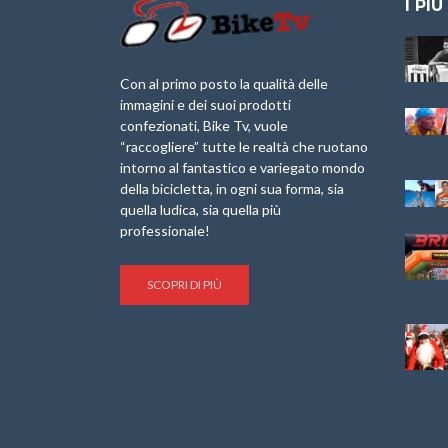
I PIÙ
Granfondo
Aspettando “La
Internazionale
Pellegrina Bike
Briko Torino – 11
Marathon 2025”
Con al primo posto la qualità delle
Maggio 2025 – r
immagini e dei suoi prodotti
IX Ed. “Tra
confezionati, Bike Tv, vuole
Granfondo
Borghi&Castelli” –
“raccogliere” tutte le realtà che ruotano
Internazionale
Anteprima
intorno al fantastico e variegato mondo
Laigueglia 22
della bicicletta, in ogni sua forma, sia
Febbraio 2026
1a Edizione
Granfondo
quella ludica, sia quella più
Minerva Edizioni e
Internazionale San
professionale!
Giancarlo Brocci
Lorenzo Cipressa –
per “Bartali l’Ultimo
Sabato 5 Aprile
Eroico” – r
2025
SCOPRI DI PIÙ
Sulle Strade di
Life on the Sea –
Graziano Battistini
Nel Golfo dei Poeti
Cinema: “La
Il Ciclismo di Brocci
bicicletta verde”
– Roberto Damiani