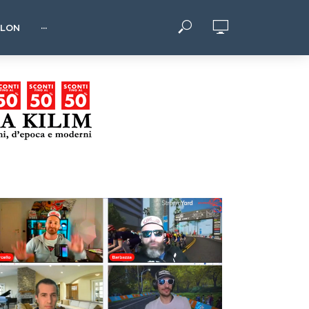
HLON
···