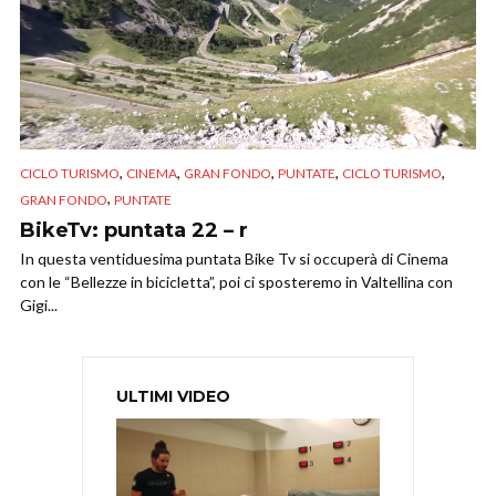
,
,
,
,
,
CICLO TURISMO
CINEMA
GRAN FONDO
PUNTATE
CICLO TURISMO
,
GRAN FONDO
PUNTATE
BikeTv: puntata 22 – r
In questa ventiduesima puntata Bike Tv si occuperà di Cinema
con le “Bellezze in bicicletta”, poi ci sposteremo in Valtellina con
Gigi...
ULTIMI VIDEO