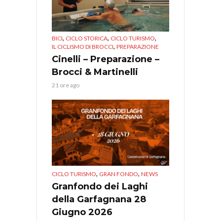
,
,
,
BICI
CICLO STORICA
CICLO TURISMO
,
IL CICLISMO DI BROCCI
PREPARAZIONE
Cinelli – Preparazione –
Brocci & Martinelli
21 ore ago
,
,
CICLO TURISMO
GRAN FONDO
NEWS
Granfondo dei Laghi
della Garfagnana 28
Giugno 2026