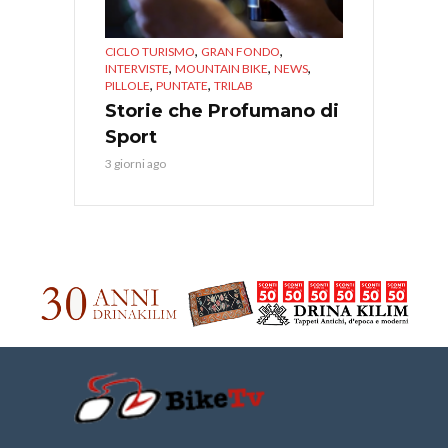
,
,
CICLO TURISMO
GRAN FONDO
,
,
,
INTERVISTE
MOUNTAIN BIKE
NEWS
,
,
PILLOLE
PUNTATE
TRILAB
Storie che Profumano di
Sport
3 giorni ago