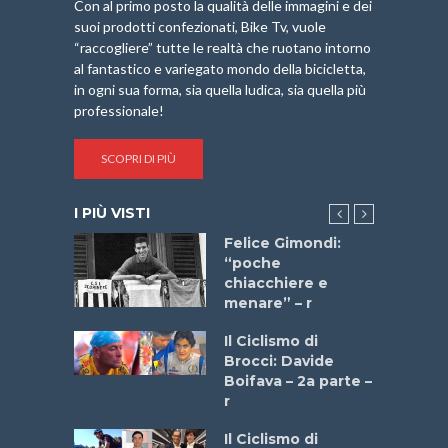
Con al primo posto la qualità delle immagini e dei
suoi prodotti confezionati, Bike Tv, vuole
“raccogliere” tutte le realtà che ruotano intorno
al fantastico e variegato mondo della bicicletta,
in ogni sua forma, sia quella ludica, sia quella più
professionale!
SCOPRI DI PIÙ
I PIÙ VISTI
do “La
Felice Gimondi:
a Bike
“poche
 2025”
chiacchiere e
menare” – r
a
Il Ciclismo di
stelli” –
Brocci: Davide
a
Boifava – 2a parte –
r
ne
Il Ciclismo di
o