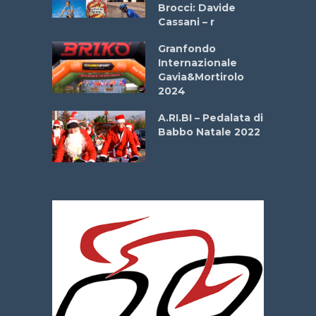
Brocci: Davide
onale San
Cassani – r
ipressa –
Aprile
Granfondo
Internazionale
Gavia&Mortirolo
e Sea –
2024
dei Poeti
A.RI.BI – Pedalata di
Babbo Natale 2022
La
 verde”