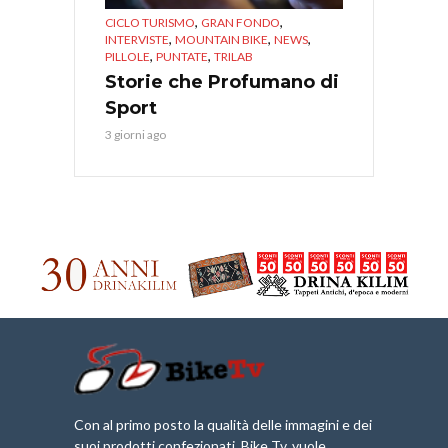
,
,
CICLO TURISMO
GRAN FONDO
,
,
,
INTERVISTE
MOUNTAIN BIKE
NEWS
,
,
PILLOLE
PUNTATE
TRILAB
Storie che Profumano di
Sport
3 giorni ago
Con al primo posto la qualità delle immagini e dei
suoi prodotti confezionati, Bike Tv, vuole