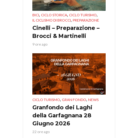
,
,
,
BICI
CICLO STORICA
CICLO TURISMO
,
IL CICLISMO DI BROCCI
PREPARAZIONE
Cinelli – Preparazione –
Brocci & Martinelli
9 ore ago
,
,
CICLO TURISMO
GRAN FONDO
NEWS
Granfondo dei Laghi
della Garfagnana 28
Giugno 2026
22 ore ago