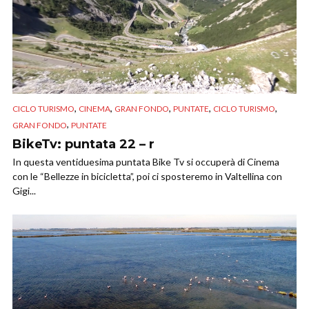
,
,
,
,
,
CICLO TURISMO
CINEMA
GRAN FONDO
PUNTATE
CICLO TURISMO
,
GRAN FONDO
PUNTATE
BikeTv: puntata 22 – r
In questa ventiduesima puntata Bike Tv si occuperà di Cinema
con le “Bellezze in bicicletta”, poi ci sposteremo in Valtellina con
Gigi...