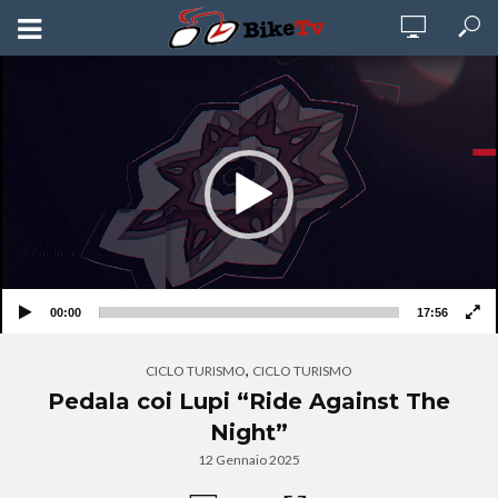
Video
Player
00:00
17:56
,
CICLO TURISMO
CICLO TURISMO
Pedala coi Lupi “Ride Against The
Night”
12 Gennaio 2025