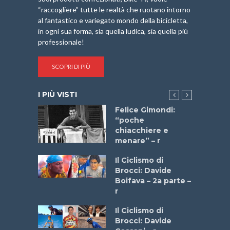
“raccogliere” tutte le realtà che ruotano intorno
al fantastico e variegato mondo della bicicletta,
in ogni sua forma, sia quella ludica, sia quella più
professionale!
SCOPRI DI PIÙ
I PIÙ VISTI
do “La
Felice Gimondi:
a Bike
“poche
 2025”
chiacchiere e
menare” – r
a
Il Ciclismo di
stelli” –
Brocci: Davide
a
Boifava – 2a parte –
r
ne
Il Ciclismo di
o
Brocci: Davide
onale San