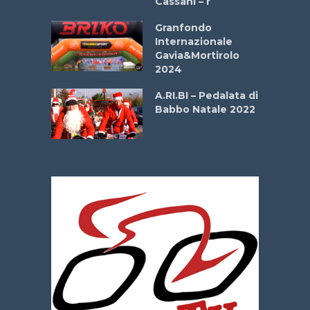
Cassani – r
ipressa –
Aprile
Granfondo
Internazionale
Gavia&Mortirolo
e Sea –
2024
dei Poeti
A.RI.BI – Pedalata di
Babbo Natale 2022
La
 verde”