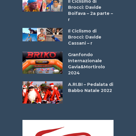
Il Ciclismo di
stelli” –
Brocci: Davide
a
Boifava – 2a parte –
r
ne
Il Ciclismo di
o
Brocci: Davide
onale San
Cassani – r
ipressa –
Aprile
Granfondo
Internazionale
Gavia&Mortirolo
e Sea –
2024
dei Poeti
A.RI.BI – Pedalata di
Babbo Natale 2022
La
 verde”