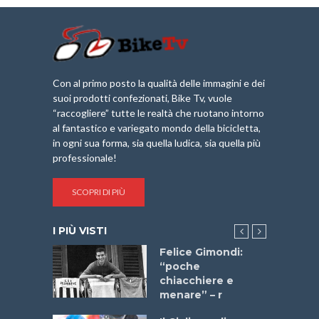
Con al primo posto la qualità delle immagini e dei
suoi prodotti confezionati, Bike Tv, vuole
“raccogliere” tutte le realtà che ruotano intorno
al fantastico e variegato mondo della bicicletta,
in ogni sua forma, sia quella ludica, sia quella più
professionale!
SCOPRI DI PIÙ
I PIÙ VISTI
do “La
Felice Gimondi:
a Bike
“poche
 2025”
chiacchiere e
menare” – r
a