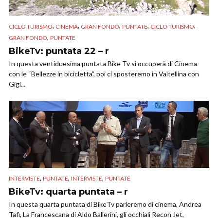
,
,
,
,
,
CICLO TURISMO
CINEMA
GRAN FONDO
PUNTATE
CICLO TURISMO
,
GRAN FONDO
PUNTATE
BikeTv: puntata 22 – r
In questa ventiduesima puntata Bike Tv si occuperà di Cinema
con le “Bellezze in bicicletta”, poi ci sposteremo in Valtellina con
Gigi...
,
,
,
INTERVISTE
PUNTATE
INTERVISTE
PUNTATE
BikeTv: quarta puntata – r
In questa quarta puntata di BikeTv parleremo di cinema, Andrea
Tafi, La Francescana di Aldo Ballerini, gli occhiali Recon Jet,