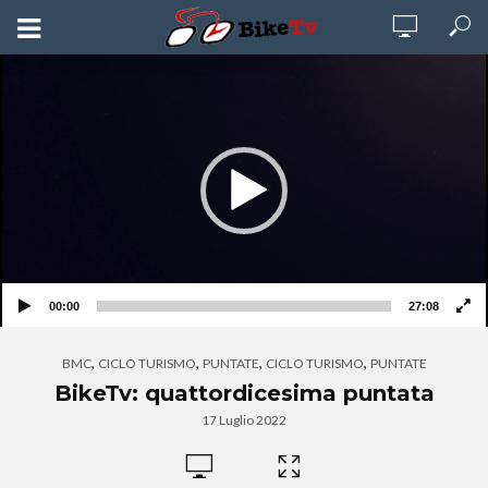
Video
Player
00:00
27:08
,
,
,
,
BMC
CICLO TURISMO
PUNTATE
CICLO TURISMO
PUNTATE
BikeTv: quattordicesima puntata
17 Luglio 2022