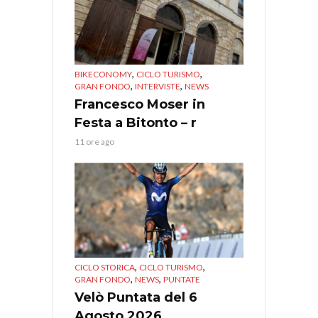
,
,
BIKECONOMY
CICLO TURISMO
,
,
GRAN FONDO
INTERVISTE
NEWS
Francesco Moser in
Festa a Bitonto – r
11 ore ago
,
,
CICLO STORICA
CICLO TURISMO
,
,
GRAN FONDO
NEWS
PUNTATE
Velò Puntata del 6
Agosto 2026