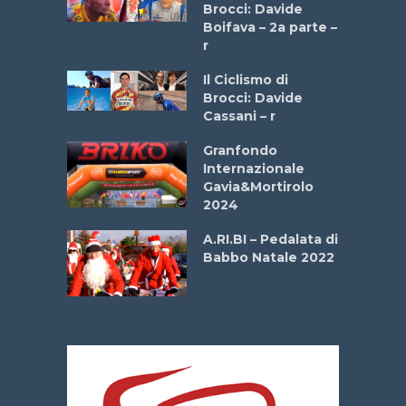
stelli” –
Brocci: Davide
a
Boifava – 2a parte –
r
ne
Il Ciclismo di
o
Brocci: Davide
onale San
Cassani – r
ipressa –
Aprile
Granfondo
Internazionale
Gavia&Mortirolo
e Sea –
2024
dei Poeti
A.RI.BI – Pedalata di
Babbo Natale 2022
La
 verde”