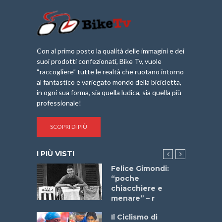
Con al primo posto la qualità delle immagini e dei
suoi prodotti confezionati, Bike Tv, vuole
“raccogliere” tutte le realtà che ruotano intorno
al fantastico e variegato mondo della bicicletta,
in ogni sua forma, sia quella ludica, sia quella più
professionale!
SCOPRI DI PIÙ
I PIÙ VISTI
do “La
Felice Gimondi:
a Bike
“poche
 2025”
chiacchiere e
menare” – r
a
Il Ciclismo di