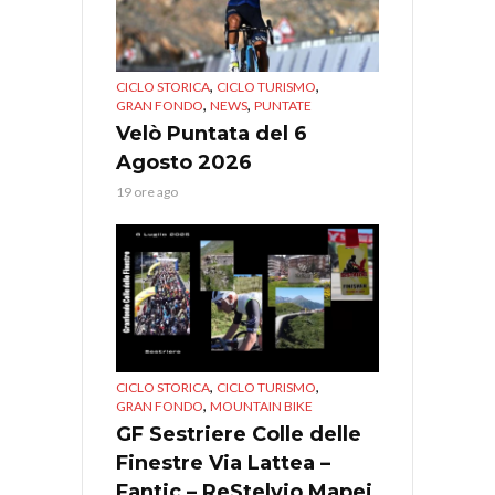
,
,
CICLO STORICA
CICLO TURISMO
,
,
GRAN FONDO
NEWS
PUNTATE
Velò Puntata del 6
Agosto 2026
19 ore ago
,
,
CICLO STORICA
CICLO TURISMO
,
GRAN FONDO
MOUNTAIN BIKE
GF Sestriere Colle delle
Finestre Via Lattea –
Fantic – ReStelvio Mapei