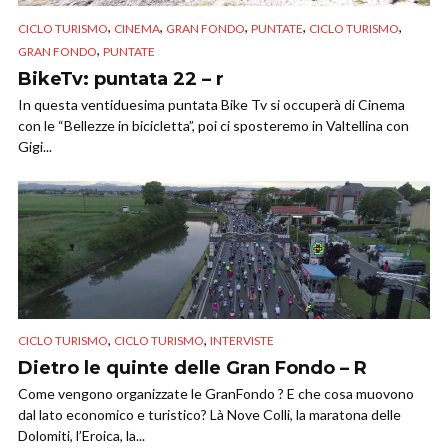
,
,
,
,
,
CICLO TURISMO
CINEMA
GRAN FONDO
PUNTATE
CICLO TURISMO
,
GRAN FONDO
PUNTATE
BikeTv: puntata 22 – r
In questa ventiduesima puntata Bike Tv si occuperà di Cinema
con le “Bellezze in bicicletta”, poi ci sposteremo in Valtellina con
Gigi...
,
,
CICLO TURISMO
CICLO TURISMO
INTERVISTE
Dietro le quinte delle Gran Fondo – R
Come vengono organizzate le GranFondo ? E che cosa muovono
dal lato economico e turistico? Là Nove Colli, la maratona delle
Dolomiti, l’Eroica, la...