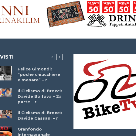
 VISTI
Felice Gimondi:
Brocci Incontra
“poche chiacchiere
Giuseppe Martinell
e menare” – r
– r
Il Ciclismo di Brocci:
Davide Boifava – 2a
Che cos’è il
parte – r
triathlon? Con
Simone Diamantini
Il Ciclismo di Brocci:
– r
Davide Cassani – r
2a BITRAIL 23
Granfondo
Marzo 2025 – Bosc
Internazionale
Comunale di