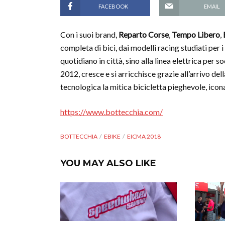
FACEBOOK
EMAIL
Con i suoi brand,
Repa
rto Corse
,
Tempo Libero
,
completa di bici, dai modelli racing studiati per 
quotidiano in città, sino alla linea elettrica per 
2012, cresce e si arricchisce grazie all’arrivo de
tecnologica la mitica bicicletta pieghevole, icon
https://www.bottecchia.com/
BOTTECCHIA
EBIKE
EICMA 2018
YOU MAY ALSO LIKE