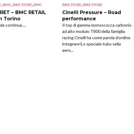
,
,
,
,
E
BMC
BIKE STORE
BMC
BIKE STORE
BIKE STORE
RET – BMC RETAIL
Cinelli Pressure – Road
n Torino
performance
da continua….
Il top di gamma monoscocca carbonio
ad alto modulo T800 della famiglia
racing Cinelli ha come parola d’ordine
integrare!Lo speciale tubo sella
aero...