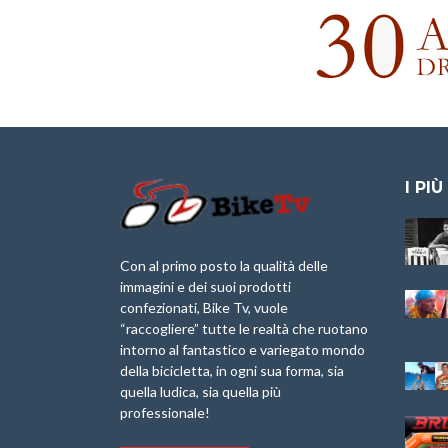
I PIÙ
Granfondo
Aspettando “La
Internazionale
Pellegrina Bike
Laigueglia 22
Marathon 2025”
Con al primo posto la qualità delle
Febbraio 2026
immagini e dei suoi prodotti
IX Ed. “Tra
confezionati, Bike Tv, vuole
Granfondo
Borghi&Castelli” –
“raccogliere” tutte le realtà che ruotano
Internazionale
Anteprima
intorno al fantastico e variegato mondo
Briko Torino – 11
della bicicletta, in ogni sua forma, sia
Maggio 2025 – r
1a Edizione
Granfondo
quella ludica, sia quella più
Minerva Edizioni e
Internazionale San
professionale!
Giancarlo Brocci
Lorenzo Cipressa –
per “Bartali l’Ultimo
Sabato 5 Aprile