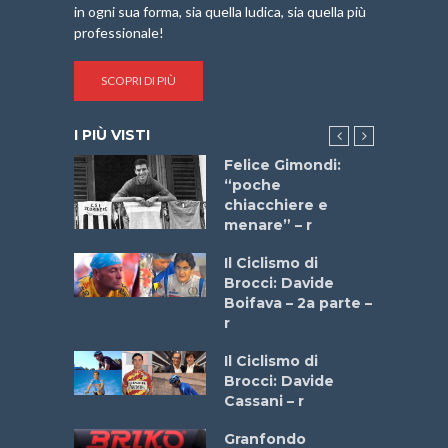
in ogni sua forma, sia quella ludica, sia quella più
professionale!
SCOPRI DI PIÙ
I PIÙ VISTI
do “La
Felice Gimondi:
a Bike
“poche
 2025”
chiacchiere e
menare” – r
a
Il Ciclismo di
stelli” –
Brocci: Davide
a
Boifava – 2a parte –
r
ne
Il Ciclismo di
o
Brocci: Davide
onale San
Cassani – r
ipressa –
Aprile
Granfondo