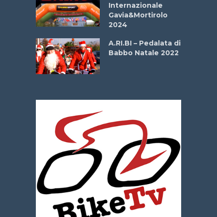
Internazionale
Gavia&Mortirolo
e Sea –
2024
dei Poeti
A.RI.BI – Pedalata di
Babbo Natale 2022
La
 verde”